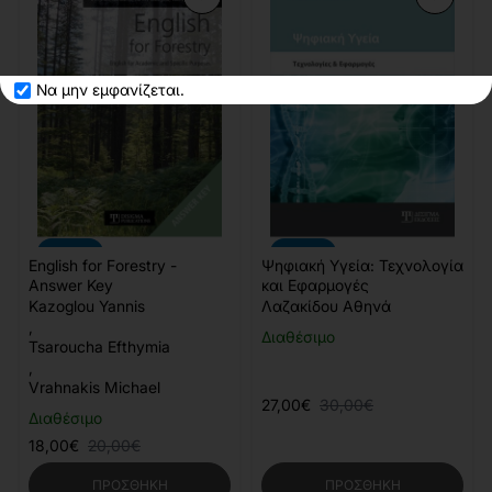
Να μην εμφανίζεται.
-10%
-10%
English for Forestry -
Ψηφιακή Υγεία: Τεχνολογία
Answer Key
και Εφαρμογές
Kazoglou Yannis
Λαζακίδου Αθηνά
,
Διαθέσιμο
Tsaroucha Efthymia
,
Vrahnakis Michael
27,00€
30,00€
Διαθέσιμο
18,00€
20,00€
ΠΡΟΣΘΉΚΗ
ΠΡΟΣΘΉΚΗ