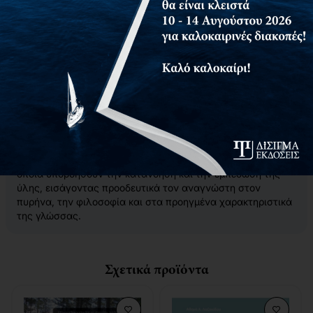
Στο βιβλίο τούτο περιγράφεται μία εισαγωγή στην γλώσσα
προγραμματισμού C++, η οποία περιλαμβάνει τις βασικές
έννοιες και τα θεμελιώδη της γλώσσας, τις νέες τεχνικές
που υλοποιεί και ειδικότερα τα κύρια χαρακτηριστικά της
γλώσσας που την διαφοροποιούν από τις άλλες γλώσσες
προγραμματισμού.
Επειδή η γλώσσα C++ σχεδιάστηκε για επαγγελματικό
προγραμματισμό δεν είναι εύκολη στην εκμάθησή της. Για
τον λόγο αυτόν κατεβλήθη ιδιαίτερη προσπάθεια από τον
συγγραφέα, ώστε το βιβλίο αυτό να είναι απλό και άμεσο,
να περιέχει πολλά προγραμματιστικά παραδείγματα τα
οποία υποβοηθούν την κατανόηση και την εμπέδωση της
ύλης, εισάγοντας προοδευτικά τον αναγνώστη στον
πυρήνα, την φιλοσοφία και στα προηγμένα χαρακτηριστικά
της γλώσσας.
Σχετικά προϊόντα