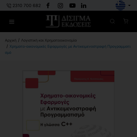
2310 700 682
Λογιστική και Χρηματοοικονομία
h
Χρηματο-οικονομικές Εφαρμογές με Αντικειμενοστραφή Προγραμματι
o
σμό
m
e