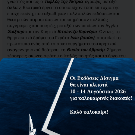
γνωστός και ως ο
Τυφλός της Άντρια
, έγραψε, μεταξύ
άλλων, θεατρικά έργα τα οποία είχαν τόση επιτυχία της
εποχή εκείνη, που αξιώθηκαν πολλαπλών εκδόσεων και
θεατρικών παραστάσεων και επηρέασαν πολλούς
συγγραφείς και ποιητές, μεταξύ των οποίων τον Άγγλο
Σαίξπηρ
και τον Κρητικό
Βιτσέντζο Κορνάρο
. Όντως, το
θρησκευτικό δράμα του Γκρότο
Isac (Ισαάκ)
, αποτελεί το
πρωτότυπο ενός από τα αριστουργήματα του κρητικού
αναγεννησιακού θεάτρου, τη
Θυσία του Αβραάμ
. Σήμερα,
τέσσερεις αιώνες αφότου ο Ιταλός ποιητής και το έργο του
λησμονήθηκαν παντελώς από τη σύγχρονη κριτική, σε
σημείο που να μην υπάρχει ούτε μία πρόσφατη έκδοση του
Isaac
(ούτε καν στην Ιταλική γλώσσα), ομάδα φοιτητών του
προχωρημένου τμήματος του μαθήματος Ιταλική Γλώσσα
και Ορολογία της Φιλοσοφικής Σχολής του Πανεπιστημίου
Κρήτης ασχολήθηκαν, υπό την καθοδήγηση, την επίβλεψη
και αρωγή της καθηγήτριάς τους (Δρακούλη Αθανασία), με
τη μεταγραφή του έργου. Το αποτέλεσμα του κοπιώδους
αυτού εγχειρήματος συμπεριλαμβάνεται στην παρούσα
έκδοση, η οποία περιέχει λεπτομερή γλωσσική και
ο
φιλολογική ανάλυση και η οποία τιμήθηκε με το
49
Διεθνές Βραβείο της Ιταλικής Φιλολογίας “
Ennio
Flaiano” –
“
Luca
Attanasio” για το 2022
.