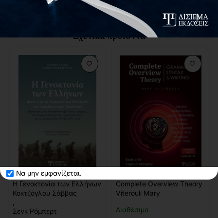
Σχετικά προϊόντα
Να μην εμφανίζεται.
-10%
-10%
Η Γενοκτονία των Ελλήνων
Complete Overview Theory
Κοκτζόγλου Σάββας
Viterouli Mary
,
Διαθέσιμο
Σενκ Ρόμπερτ