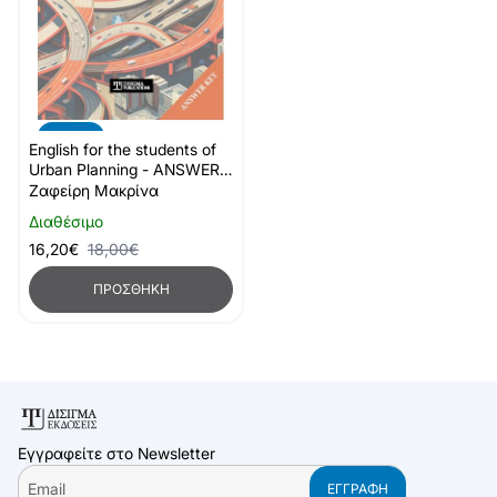
-10%
English for the students of
Urban Planning - ANSWER
KEY
Ζαφείρη Μακρίνα
Διαθέσιμο
16,20€
18,00€
ΠΡΟΣΘΉΚΗ
Εγγραφείτε στο Newsletter
Email
ΕΓΓΡΑΦΉ