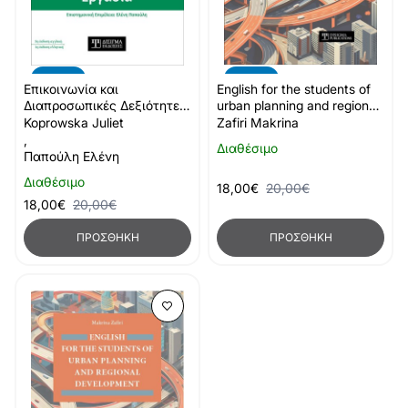
-10%
-10%
Επικοινωνία και
English for the students of
Διαπροσωπικές Δεξιότητες
urban planning and regional
στην Κοινωνική Εργασία
development
Koprowska Juliet
Zafiri Makrina
,
Διαθέσιμο
Παπούλη Ελένη
Διαθέσιμο
18,00€
20,00€
18,00€
20,00€
ΠΡΟΣΘΉΚΗ
ΠΡΟΣΘΉΚΗ