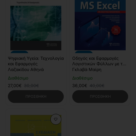
-10%
-10%
Ψηφιακή Υγεία: Τεχνολογία
Οδηγός και Εφαρμογές
και Εφαρμογές
Λογιστικών Φύλλων με το
MS Excel
Λαζακίδου Αθηνά
Γκλαβά Μαίρη
Διαθέσιμο
Διαθέσιμο
27,00€
30,00€
36,00€
40,00€
ΠΡΟΣΘΉΚΗ
ΠΡΟΣΘΉΚΗ