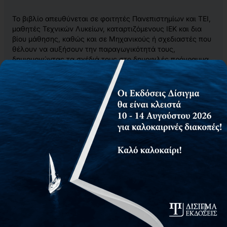
Το βιβλίο απευθύνεται σε φοιτητές Πανεπιστημίων και ΤΕΙ,
μαθητές Τεχνικών Λυκείων, καταρτιζόμενους ΙΕΚ και δια
βίου μάθησης, καθώς και σε Μηχανικούς ή σχεδιαστές που
θέλουν να αυξήσουν την παραγωγικότητά τους,
δημιουργώντας τα σχέδιά τους στο δημοφιλές πρόγραμμα
AutoCAD.
Το βιβλίο δεν είναι ένα ακόμη εγχειρίδιο που αναφέρει όλες
τις εντολές και τις δυνατότητες της εφαρμογής. Ο στόχος
του είναι να μάθει στο σπουδαστή, στο μαθητή ή στον
μηχανικό να σχεδιάζει άμεσα, χωρίς την πρόσληψη όλων
των γνώσεων ενός πολυσέλιδου εγχειριδίου. Για το σκοπό,
αυτό προχωρά μεθοδικά και με απλά μαθήματα να καλύψει
μια αντιπροσωπευτική γκάμα αρχιτεκτονικών,
μηχανολογικών, ηλεκτρολογικών και άλλων τύπων
σχεδίων. Ολοκληρώνοντας τα μαθήματα, ο αναγνώστης
αποκτά τις απαιτούμενες γνώσεις και ικανότητες να
υλοποιεί ολοκληρωμένες σχεδιαστικές λύσεις της
ειδικότητάς του.
Στόχος του βιβλίου είναι να αποκτήσει ο αναγνώστης την
ικανότητα να σχεδιάζει, να τροποποιεί και να διαχειρίζεται
μέσω του AutoCAD τους παρακάτω τύπους τεχνικού