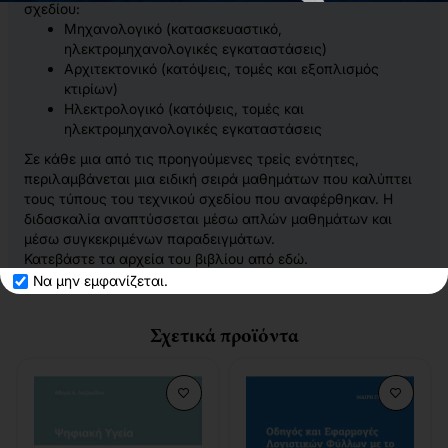
σχεδίου:
Μηχανολογικό (κατασκευαστικό,
ηλεκτρομηχανολογικές εγκαταστάσεις)
Αρχιτεκτονικό (κατόψεις, τομές και εξοπλισμός
κτιρίων)
Ηλεκτρολογικό (κατόψεις, τομές και
ηλεκτρομηχανολογικές εγκαταστάσεις
Σε κάθε μια από τις προηγούμενες τρείς ενότητες,
περιλαμβάνεται μια ειδική σειρά μαθημάτων που καλύπτει
τους τύπους του τεχνικού σχεδίου που αναφέρθηκαν. Η
διδασκαλία αναπτύσσεται μέσω απλών μαθημάτων και
μέσω συγκεκριμένων παραδειγμάτων.
Κατεβάστε τα αρχεία του βιβλίου από
εδώ
.
Να μην εμφανίζεται.
Σχετικά προϊόντα