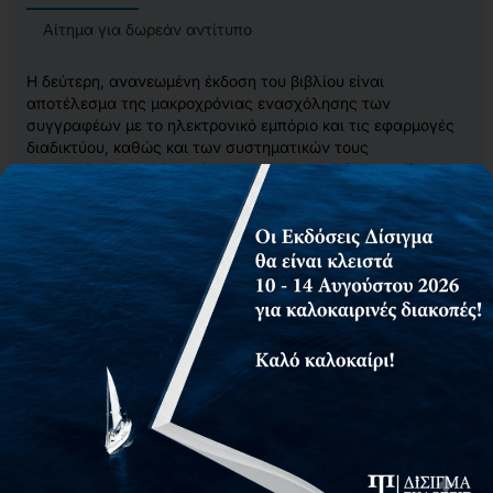
Αίτημα για δωρεάν αντίτυπο
Η δεύτερη, ανανεωμένη έκδοση του βιβλίου είναι
αποτέλεσμα της μακροχρόνιας ενασχόλησης των
συγγραφέων με το ηλεκτρονικό εμπόριο και τις εφαρμογές
διαδικτύου, καθώς και των συστηματικών τους
προσπαθειών να μεταφέρουν στους φοιτητές, με τρόπο
κατανοητό, τις σημαντικότερες γνώσεις γύρω από το
συγκεκριμένο αντικείμενο.
Το περιεχόμενο του βιβλίου βασίζεται στο πλούσιο υλικό
που συνέλεξαν οι συγγραφείς επί σειρά ετών και
ανανεώθηκε για να αντανακλά τις σύγχρονες εξελίξεις
στις Τεχνολογίες της Πληροφορίας και Επικοινωνιών και
των συνεπειών του ψηφιακού μετασχηματισμού στις
επιχειρήσεις, στους οργανισμούς, στους εργαζόμενους και
στην κοινωνία γενικότερα. Συγκεκριμένα, στο πρώτο μέρος,
το βιβλίο εμβαθύνει στη μηχανογράφηση επιχειρήσεων,
στην ηλεκτρονική επιχείρηση, στο ηλεκτρονικό εμπόριο, στο
ηλεκτρονικό επιχειρείν, στις αναλύσεις SWOT, PEST και
των πέντε δυνάμεων του PORTER, στα επιχειρηματικά
μοντέλα του ηλεκτρονικού επιχειρείν, στην ηλεκτρονική