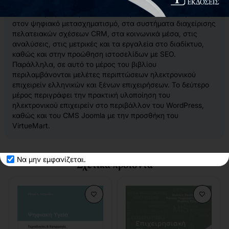
διακυβέρνηση, στην ηλεκτρονική μάθηση, στις ηλεκτρονικές
συναλλαγές, στα προσωπικά δεδομένα και την ασφάλεια,
στον ψηφιακό μετασχηματισμό, στα συστήματα διαχείρισης
πελατειακών σχέσεων CRM, στα κοινωνικά μέσα, στις
αναλύσεις, στις μετρικές και τα εργαλεία στο διαδίκτυο,
καθώς και στην προώθηση ιστοσελίδων με SEO.
Παράλληλα, σε αυτό το μέρος του βιβλίου
περιλαμβάνονται μελέτες περιπτώσεων ηλεκτρονικού
επιχειρείν ελληνικών και ξένων επιχειρήσεων.
Το δεύτερο
μέρος περιγράφει την πρακτική υλοποίηση του
ηλεκτρονικού επιχειρείν στο περιβάλλον του WordPress,
καθώς και του CMS Joomla με την προσθήκη του
VirtueMart.
Να μην εμφανίζεται.
Σχετικά προϊόντα