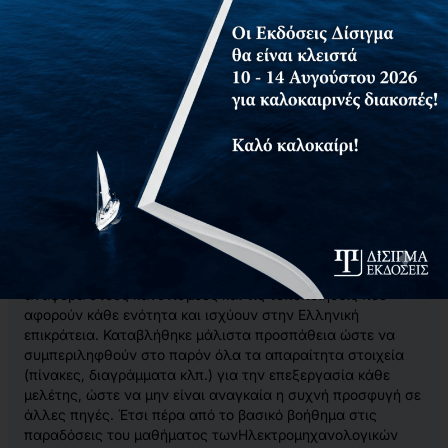
Αίτημα για δωρεάν αντίτυπο
Η ορθή κατασκευή μιας Ηλεκτρομηχανολογικής
Εγκατάστασης προϋποθέτει την άριστη μελέτη και
σχεδίασή της. Αυτή με την σειρά της απαιτεί άριστες
γνώσεις σε διατομεακά αντικείμενα όπως είναι θέματα
ενέργειας, κατασκευών αλλά και θέματα οικονομικά. Οι
εγκαταστάσεις αυτές πρέπει να χαρακτηρίζονται από
καλαισθησία, ασφάλεια και οικονομία.
Οι απαιτήσεις αυτές ικανοποιούνται όταν ο μελετητής
είναι γνώστης των σχετικών κανονισμών, των κανόνων της
τεχνικής και της πρακτικής εμπειρίας.
Στον σκοπό αυτό αποβλέπει το παρόν σύγγραμμα.
Στην παρουσίαση των θεμάτων γίνεται ιδιαίτερη
αναφορά στους κανονισμούς και τις τυποποιήσεις που
αφορούν κάθε ενότητα και ισχύουν στην Ελληνική
επικράτεια. Καταβλήθηκε μάλιστα προσπάθεια ώστε να
συμπεριληφθούν στο παρόν όλα τα απαραίτητα στοιχεία
(πίνακες, διαγράμματα κλπ.) για την επεξεργασία κάθε
μελέτης, ώστε να μην είναι αναγκαία η συχνή προσφυγή σε
άλλες πηγές. Έτσι πέρα από το βασικό βοήθημα στις
παραδόσεις του μαθήματος τωνΗλεκτρομηχανολογικών