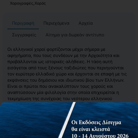
,
Χορογραφές
Χορός
Περιγραφή
Περιεχόμενα
Αρχεία
Συγγραφείς
Αίτημα για δωρεάν αντίτυπο
Οι ελληνικοί χοροί φορτίζονται μέχρι σήμερα με
αφηγήματα, που τους συνδέουν με την Αρχαιότητα και
προβάλλονται ως ιστορικές αλήθειες. Η τάση αυτή
εισάγεται από τους ξένους ταξιδιώτες που περιηγούνται
τον ευρύτερο ελλαδικό χώρο και έρχονται σε επαφή με τις
εκφάνσεις του δημόσιου και ιδιωτικού βίου των Ελλήνων.
Είναι οι πρώτοι που ανακαλύπτουν τους χορούς και
αναπτύσσουν μία φιλολογία στην οποία επιχειρείται η
τεκμηρίωση της συνέχειας του νεότερου ελληνικού
πολιτισμού -και ιδιαίτερα του χορού- με την Αρχαιότητα.
Η ξενόφερτη εξουσία του ανεξάρτητου Ελληνικού Κράτους
και οι νεόφερτοι του έξωθεν ελληνισμού, καθιερώνουν τις
ευρωπαϊκού τύπου χοροεσπερίδες με αποκλειστικά
ευρωπαϊκούς χορούς, με αποτέλεσμα οι τοπικοί χοροί να
περιοριστούν στο αγροτικό περιβάλλον. Ταυτόχρονα, η