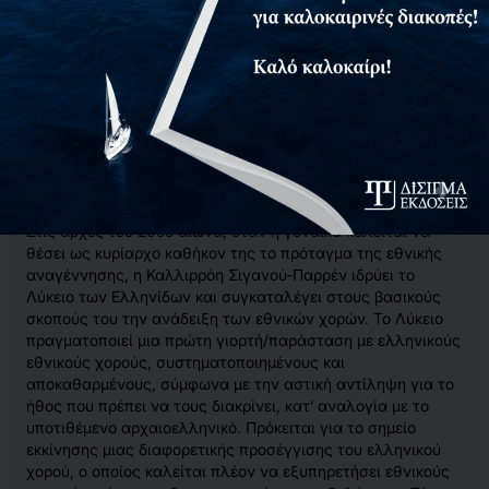
διαδικασία ανάδειξης των στοιχείων που συγκροτούν την
ελληνική εθνική ταυτότητα επικεντρώνεται στη γλώσσα και
στη θρησκεία, ενώ άλλες μορφές έκφρασης μένουν στο
περιθώριο. Ο προβληματισμός και οι αναζητήσεις της
γενιάς του 1880, υπό την επίδραση της επιστήμης της
Λαογραφίας, οδηγούν στην ανάδειξη εθνικών ‘Σχολών’ στη
λογοτεχνία, στα εικαστικά και στη μουσική. Αντίθετα ο
χορός ως τέχνη είναι ανύπαρκτος στο ελληνικό
περιβάλλον και οι ελληνικοί χοροί αντιμετωπίζονται μόνο
ως τρόπος διασκέδασης.
Στις αρχές του 20ού αιώνα, όταν η γυναίκα καλείται να
θέσει ως κυρίαρχο καθήκον της το πρόταγμα της εθνικής
αναγέννησης, η Καλλιρρόη Σιγανού-Παρρέν ιδρύει το
Λύκειο των Ελληνίδων και συγκαταλέγει στους βασικούς
σκοπούς του την ανάδειξη των εθνικών χορών. Το Λύκειο
πραγματοποιεί μια πρώτη γιορτή/παράσταση με ελληνικούς
εθνικούς χορούς, συστηματοποιημένους και
αποκαθαρμένους, σύμφωνα με την αστική αντίληψη για το
ήθος που πρέπει να τους διακρίνει, κατ’ αναλογία με το
υποτιθέμενο αρχαιοελληνικό. Πρόκειται για το σημείο
εκκίνησης μιας διαφορετικής προσέγγισης του ελληνικού
χορού, ο οποίος καλείται πλέον να εξυπηρετήσει εθνικούς