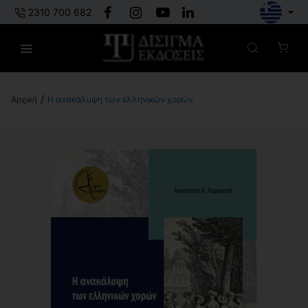
2310 700 682
Η ανακάλυψη των ελληνικών χορών
h
o
m
e