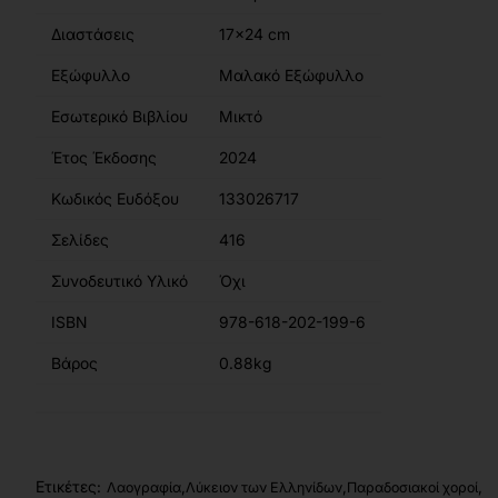
Διαστάσεις
17x24 cm
Εξώφυλλο
Μαλακό Εξώφυλλο
Εσωτερικό Βιβλίου
Μικτό
Έτος Έκδοσης
2024
Κωδικός Ευδόξου
133026717
Σελίδες
416
Συνοδευτικό Υλικό
Όχι
ISBN
978-618-202-199-6
Βάρος
0.88kg
Ετικέτες:
,
,
,
Λαογραφία
Λύκειον των Ελληνίδων
Παραδοσιακοί χοροί