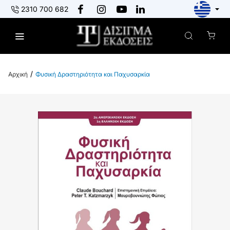
2310 700 682
Φυσική Δραστηριότητα και Παχυσαρκία
h
o
m
e