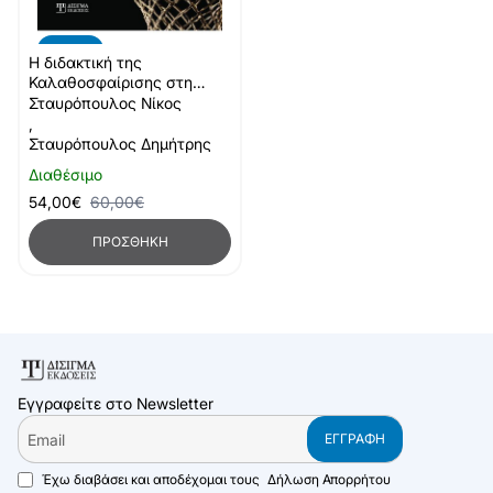
-10%
Η διδακτική της
Καλαθοσφαίρισης στη
Φυσική Αγωγή
Σταυρόπουλος Νίκος
,
Σταυρόπουλος Δημήτρης
Διαθέσιμο
54,00€
60,00€
ΠΡΟΣΘΉΚΗ
Εγγραφείτε στο Newsletter
Email
ΕΓΓΡΑΦΉ
Έχω διαβάσει και αποδέχομαι τους
Δήλωση Απορρήτου