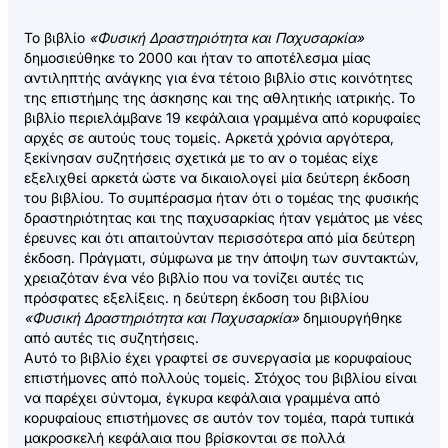
Το βιβλίο
«Φυσική Δραστηριότητα και Παχυσαρκία»
δημοσιεύθηκε το 2000 και ήταν το αποτέλεσμα μίας
αντιληπτής ανάγκης για ένα τέτοιο βιβλίο στις κοινότητες
της επιστήμης της άσκησης και της αθλητικής ιατρικής. Το
βιβλίο περιελάμβανε 19 κεφάλαια γραμμένα από κορυφαίες
αρχές σε αυτούς τους τομείς. Αρκετά χρόνια αργότερα,
ξεκίνησαν συζητήσεις σχετικά με το αν ο τομέας είχε
εξελιχθεί αρκετά ώστε να δικαιολογεί μία δεύτερη έκδοση
του βιβλίου. Το συμπέρασμα ήταν ότι ο τομέας της φυσικής
δραστηριότητας και της παχυσαρκίας ήταν γεμάτος με νέες
έρευνες και ότι απαιτούνταν περισσότερα από μία δεύτερη
έκδοση. Πράγματι, σύμφωνα με την άποψη των συντακτών,
χρειαζόταν ένα νέο βιβλίο που να τονίζει αυτές τις
πρόσφατες εξελίξεις. η δεύτερη έκδοση του βιβλίου
«Φυσική Δραστηριότητα και Παχυσαρκία»
δημιουργήθηκε
από αυτές τις συζητήσεις.
Αυτό το βιβλίο έχει γραφτεί σε συνεργασία με κορυφαίους
επιστήμονες από πολλούς τομείς. Στόχος του βιβλίου είναι
να παρέχει σύντομα, έγκυρα κεφάλαια γραμμένα από
κορυφαίους επιστήμονες σε αυτόν τον τομέα, παρά τυπικά
μακροσκελή κεφάλαια που βρίσκονται σε πολλά