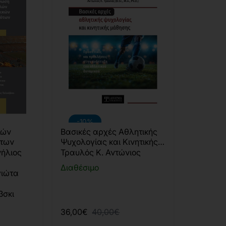
-10%
λών
Βασικές αρχές Αθλητικής
ότων
Ψυχολογίας και Κινητικής
Μάθησης
ήλιος
Τραυλός Κ. Αντώνιος
Διαθέσιμο
ιώτα
βσκι
36,00€
40,00€