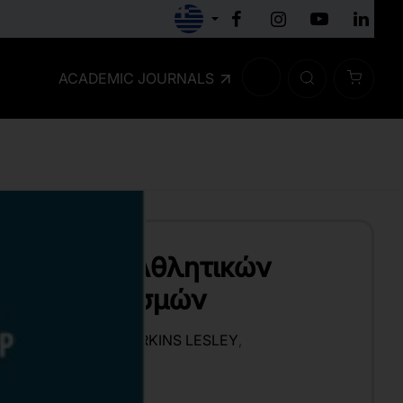
ACADEMIC JOURNALS
ή Διοίκηση Αθλητικών
 και Οργανισμών
RENT M. MILENA
,
FERKINS LESLEY
,