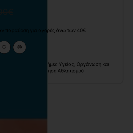
00€
άν παράδοση για αγορές άνω των 40€
ικές Επιστήμες
,
Επιστήμες Υγείας
,
Οργάνωση και
ς-Φυσική Αγωγή
,
Διοίκηση Αθλητισμού
υ
λληνικά
7x24 cm