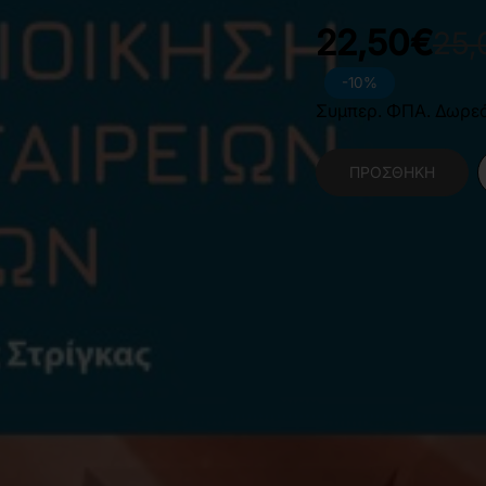
22,50€
25,
-10%
Συμπερ. ΦΠΑ. Δωρε
ΠΡΟΣΘΉΚΗ
Κατηγορίες:
Οικονομ
Διοίκηση
,
Αθλητισμό
Χαρακτηριστικά Βιβλίο
Γλώσσα
Ε
Διαστάσεις
1