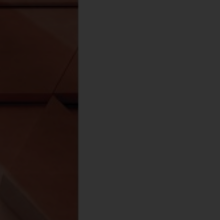
αλακό Εξώφυλλο
σπρόμαυρο
024
33038930
80
χι
78-618-202-225-2
.48kg