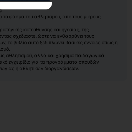
!
ρο το φάσμα του αθλητισμού, από τους μικρούς
τρατηγικής κατεύθυνσης και ηγεσίας, της
οντας σχεδιαστεί ώστε να ενθαρρύνει τους
, το βιβλίο αυτό ξεδιπλώνει βασικές έννοιες όπως η
ισμό.
ύς αθλητισμού, αλλά και χρήσιμα παιδαγωγικά
τικό εγχειρίδιο για τα προγράμματα σπουδών
αγωγίας ή αθλητικών διοργανώσεων.