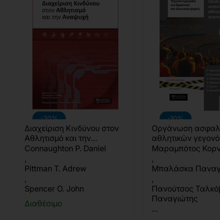
-20%
-10%
Διαχείριση Κινδύνου στον
Οργάνωση ασφα
Αθλητισμό και την
αθλητικών γεγον
Αναψυχή
Connaughton P. Daniel
Μαραμπότος Κορν
,
,
Pittman T. Adrew
Μπαλάσκα Παναγ
,
,
Spencer O. John
Πανούτσος Ταλκό
Παναγιώτης
Διαθέσιμο
…