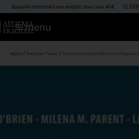
Δωρεάν αποστολή για αγορές άνω των 40€
231
menu
Επιστήμες Υγείας
Στρατηγική Διοίκηση Αθλητικών Εταιρειών
h
o
m
e