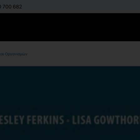
0 700 682
 και Οργανισμών
Στρατηγικ
Εταιρειών
:
O’BRIEN DANNY
,
PA
GOWTHORP LISA
Διαθέσιμο