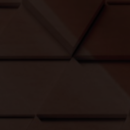
Εξώφυλλο
Μ
Εσωτερικό Βιβλίου
Α
Έτος Έκδοσης
2
Κωδικός Ευδόξου
1
Σελίδες
2
Συνοδευτικό Υλικό
Ό
ISBN
9
Βάρος
0