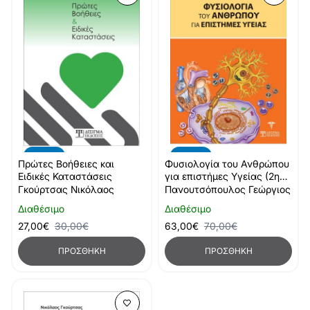
-10%
-10%
Πρώτες Βοήθειες και
Φυσιολογία του Ανθρώπου
Ειδικές Καταστάσεις
για επιστήμες Υγείας (2η
Έκδοση)
Γκούρτσας Νικόλαος
Πανουτσόπουλος Γεώργιος
Διαθέσιμο
Διαθέσιμο
27,00€
30,00€
63,00€
70,00€
ΠΡΟΣΘΉΚΗ
ΠΡΟΣΘΉΚΗ