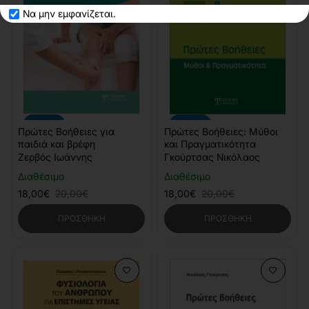
Να μην εμφανίζεται.
-10%
-10%
Πρώτες Βοήθειες για
Πρώτες Βοήθειες: Μύθοι
παιδιά και βρέφη
και Πραγματικότητα
Ζερβός Ιωάννης
Γκούρτσας Νικόλαος
Διαθέσιμο
Διαθέσιμο
18,00€
20,00€
18,00€
20,00€
ΠΡΟΣΘΉΚΗ
ΠΡΟΣΘΉΚΗ