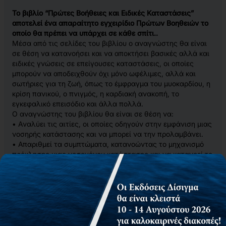
Το βιβλίο “Πρώτες Βοήθειες και Ειδικές Καταστάσεις”
αποτελεί ένα απαραίτητο εγχειρίδιο Πρώτων Βοηθειών το
οποίο θα πρέπει να υπάρχει σε κάθε σπίτι..
Μέσα από τις σελίδες του βιβλίου ο αναγνώστης θα είναι
σε θέση να κατανοήσει και να αποκτήσει βασικές αλλά και
ειδικές γνώσεις σε επείγουσες καταστάσεις, οι οποίες
μπορούν να αποδειχθούν όχι μόνο ωφέλιμες, αλλά και
σωτήριες για τη ζωή, όπως το έμφραγμα του μυοκαρδίου, η
κρίση πανικού, ο πνιγμός, η καρδιακή ανακοπή, το
εγκεφαλικό επεισόδιο και άλλα πολλά.
Ο αναγνώστης του βιβλίου θα είναι σε θέση να:
• Αναλύει τις αιτίες, οι οποίες οδηγούν στην εμφάνιση μιας
νοσηρής κατάστασης και να μπορεί να την προλαμβάνει.
• Απαριθμεί τα συμπτώματα, κατανοώντας το μηχανισμό
πρόκλησης μιας νοσογόνου κατάστασης και να κατανοεί το
πρόβλημα υγείας που έχει μπροστά του.
• Απαριθμεί και εκτελεί τις ενέργειες εκείνες που είναι
απαραίτητες που σε πολλές περιπτώσεις αποδεικνύονται
σωτήριες για τη ζωή κάποιου συνανθρώπου μας ή δικού
μας ανθρώπου.
• Είναι σε θέση να χειρισθεί έναν “ασθενή” μέχρι να φθάσει
το ΕΚΑΒ ή κάποιος ειδικός ιατρός, αλλά και πως να