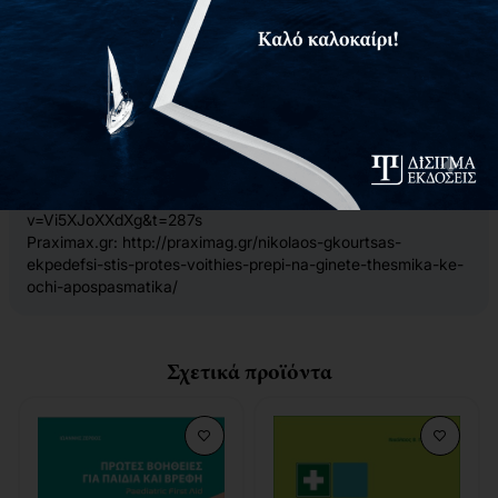
μεταφερθεί ένας “ασθενής” με ασφαλή τρόπο σε ένα
Κέντρο Υγείας ή Νοσοκομείο.
Επιπλέον, στο τέλος κάθε κεφαλαίου αναλύονται θέματα
ειδικού ενδιαφέροντος, λεγόμενες ως “Ειδικές
Καταστάσεις” και περιλαμβάνουν: την Καρδιοπνευμονική
Αναζωογόνηση σε έγκυο, την Απινίδωση σε παιδιά και
βρέφη, τον Διαβήτη κύησης και πολλά ακόμη.
Είπαν για το βιβλίο μας:
FOCUS FM:
https://www.youtube.com/watch?
v=Vi5XJoXXdXg&t=287s
Praximax.gr:
http://praximag.gr/nikolaos-gkourtsas-
ekpedefsi-stis-protes-voithies-prepi-na-ginete-thesmika-ke-
ochi-apospasmatika/
Σχετικά προϊόντα