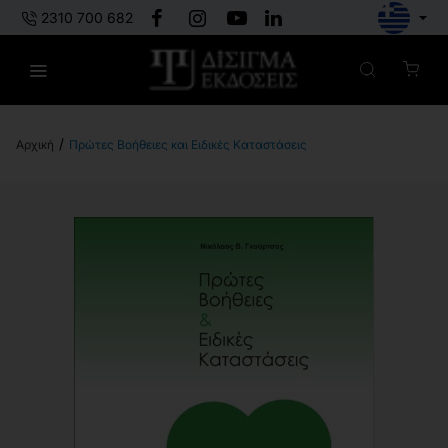
2310 700 682
Πρώτες Βοήθειες και Ειδικές Καταστάσεις
h
o
m
e