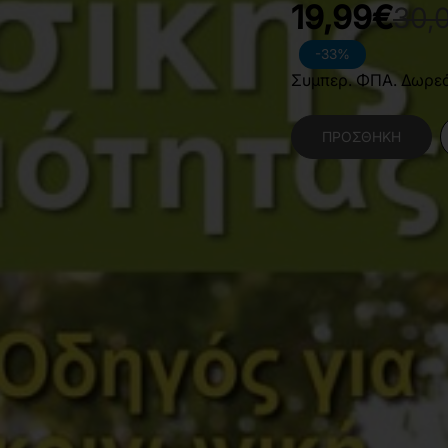
19,99€
30,
-33%
Συμπερ. ΦΠΑ. Δωρε
ΠΡΟΣΘΉΚΗ
Κατηγορίες:
Επιστήμ
Αναψυχή
Χαρακτηριστικά Βιβλίο
Γλώσσα
Ε
Διαστάσεις
2
Εσωτερικό Βιβλίου
Δ