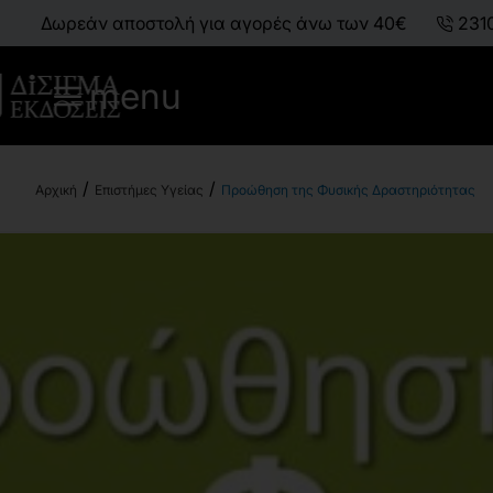
Δωρεάν αποστολή για αγορές άνω των 40€
231
menu
Επιστήμες Υγείας
Προώθηση της Φυσικής Δραστηριότητας
h
o
m
e