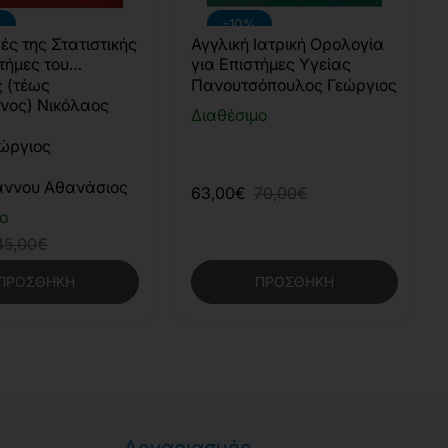
-10%
ς της Στατιστικής
Αγγλική Ιατρική Ορολογία
στήμες του
για Επιστήμες Υγείας
ού & της Υγείας
 (τέως
Πανουτσόπουλος Γεώργιος
νος) Νικόλαος
Διαθέσιμο
ώργιος
ννου Αθανάσιος
63,00€
70,00€
ο
45,00€
ΠΡΟΣΘΉΚΗ
ΠΡΟΣΘΉΚΗ
Λογαριασμός