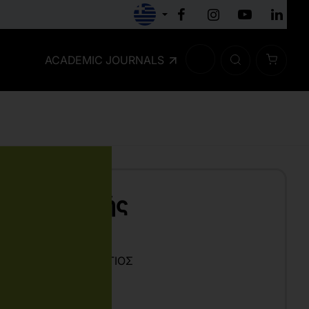
ACADEMIC JOURNALS
της Φυσικής
τητας
ΑΡΊΑ
,
ΤΖΈΤΖΗΣ ΓΕΏΡΓΙΟΣ