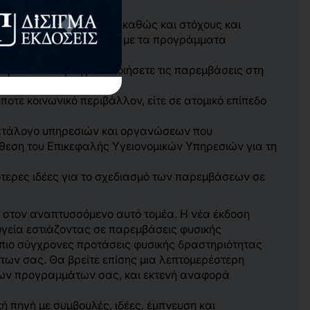
των χρόνιων παθήσεων, καθώς και στόχους και
ρηματολογήσετε σχετικά με τα προγράμματα
ιμένου να πραγματοποιήσετε τις παρεμβάσεις στη
οτε κοινωνικό περιβάλλον, είτε σε ατομικό επίπεδο
ατάλογο υπηρεσιών και οργανώσεων που
θεση του Επικεφαλής Υγειονομικών Υπηρεσιών για τη
τερες ιδέες για το σχεδιασμό των παρεμβάσεων σε
ις στον αναπτυσσόμενο αυτό τομέα. Η νέα έκδοση
 υγεία εστιάζοντας σε παρεμβάσεις φυσικής
 πιο σύγχρονες προτάσεις φυσικής δραστηριότητας
των σας. Θα βρείτε επίσης μια λεπτομερέστερη
των προγραμμάτων σας, και εκτενή αναφορά
κή πηγή με συμβουλές, ιδέες, έμπνευση και