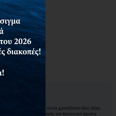
υγείας και της ευεξίας αλλά χρειάζεστε νέες ιδέες
ς Δραστηριότητας: Οδηγός για Κοινωνική Δράση
,