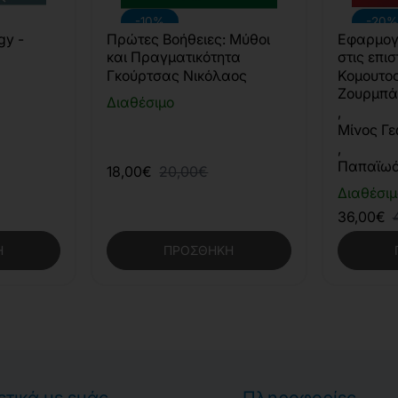
-10%
-20%
gy -
Πρώτες Βοήθειες: Μύθοι
Εφαρμογέ
και Πραγματικότητα
στις επι
Αθλητισμ
Γκούρτσας Νικόλαος
Κομουτος
Ζουρμπά
Διαθέσιμο
,
Μίνος Γε
,
Παπαϊωά
18,00€
20,00€
Διαθέσιμ
36,00€
Η
ΠΡΟΣΘΉΚΗ
ετικά με εμάς
Πληροφορίες