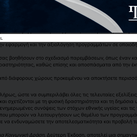
ριότητας, όπως πρόληψη της παχυσαρκίας και διαχείριση 
 φυσικής δραστηριότητας που θα σας βοηθήσουν να επιχει
μένων παρεμβάσεων με συμβουλές και παραδείγματα προκε
ι.
την εφαρμογή και την αξιολόγηση προγραμμάτων σε οποιοδήπ
 σας βοηθήσουν στο σχεδιασμό παρεμβάσεων, όπως έναν κ
δραστηριότητας, καθώς επίσης και αποσπάσματα από την έκ
από διάφορους χώρους προκειμένου να αποκτήσετε περισσό
πλήρως, ώστε να συμπεριλάβει όλες τις τελευταίες εξελίξε
αι σχετίζονται με τη φυσική δραστηριότητα και τη δημόσια
 ενημερωμένες συνόψεις των στόχων εθνικής υγείας και τις
ς, που μπορούν να λειτουργήσουν ως θεμέλιο των προγραμμά
τε να ενδυναμώσετε την αποτελεσματικότητα και προβολή 
ια Κοινωνική Δράση
, Δεύτερη Έκδοση, αποτελεί μια σημαντι