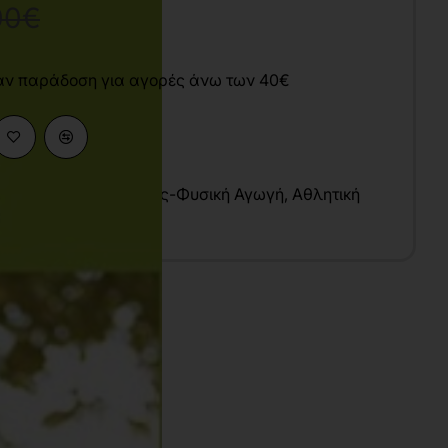
00€
άν παράδοση για αγορές άνω των 40€
ες Υγείας
,
Αθλητισμός-Φυσική Αγωγή
,
Αθλητική
υ
λληνικά
1x29 cm
ίχρωμο