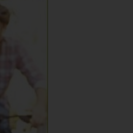
016
7112276
88
78-960-9495-17-2
.74kg