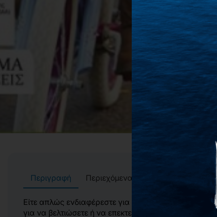
Περιγραφή
Περιεχόμενα
Συγγραφείς
Αί
Είτε απλώς ενδιαφέρεστε για την προώθηση της φυσικ
για να βελτιώσετε ή να επεκτείνετε υπάρχοντα προγρ