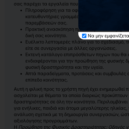
σας παρέχει τα εργαλεία που χρειάζεστε:
Πληροφόρηση για τα οφέλη της φυσικής δραστη
κατευθυντήριες γραμμές για διάφορους τύπους
παρεμβάσεών σας.
Πρακτική ανασκόπηση προτεινόμενων τεκμηριω
δική σας κοινότητα.
Να μην εμφανίζετα
Ευέλικτο λεπτομερές πλάνο για το σχεδιασμό, 
είτε σε συνεργασία με άλλες οργανώσεις.
Εκτενή κατάλογο επιπρόσθετων πηγών που θα
ενδιαφέρονται για την προώθηση της φυσικής 
φυσική δραστηριότητα και την υγεία.
Απτά παραδείγματα, προτάσεις και συμβουλές 
επίπεδο κοινότητας.
Αυτή η φιλική προς το χρήστη πηγή έχει ενημερωθεί 
ασχολείται με θέματα τα οποία διαρκώς προκύπτουν κ
δραστηριότητας σε όλη την κοινότητα. Περιλαμβάνει
για ενήλικες, παιδιά και άτομα μεγαλύτερης ηλικία
ανάλυση σχετικά με τη δημιουργία συνεργασιών, ώσ
αξιολόγησης προγραμμάτων.
Η
Προώθηση της Φυσικής Δραστηριότητας: Οδηγός γ