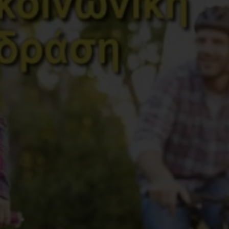
Έτος Έκδοσης
2
Κωδικός Ευδόξου
7
Σελίδες
2
ISBN
9
Βάρος
0