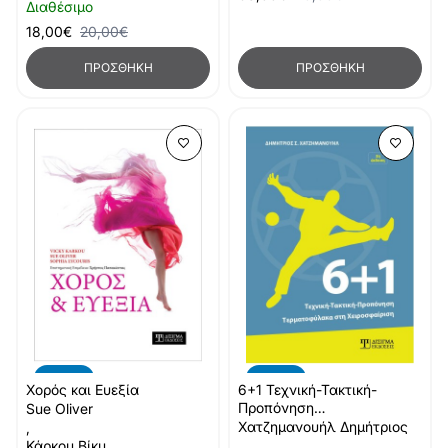
Διαθέσιμο
18,00€
20,00€
ΠΡΟΣΘΉΚΗ
ΠΡΟΣΘΉΚΗ
-10%
-10%
Χορός και Ευεξία
6+1 Τεχνική-Τακτική-
Προπόνηση
Sue Oliver
Τερματοφύλακα στη
Χατζημανουήλ Δημήτριος
,
Χειροσφαίριση (3η έκδοση)
Κάρκου Βίκυ