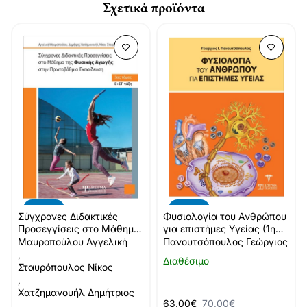
Σχετικά προϊόντα
-10%
-10%
Σύγχρονες Διδακτικές
Φυσιολογία του Ανθρώπου
Προσεγγίσεις στο Μάθημα
για επιστήμες Υγείας (1η
της Φυσικής Αγωγής (Γ'
Έκδοση)
Μαυροπούλου Αγγελική
Πανουτσόπουλος Γεώργιος
τόμος)
,
Διαθέσιμο
Σταυρόπουλος Νίκος
,
Χατζημανουήλ Δημήτριος
63,00€
70,00€