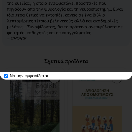
της ευεξίας, η οποία ενσωματώνει προοπτικές που
πηγάζουν από την ψυχολογία και τη νευροεπιστήμη… Είναι
ιδιαίτερα θετικό να εντοπίζει κάνεις σε ένα βιβλίο
λεπτομέρειες τέτοιου βεληνεκούς αλλά και ακαδημαϊκές
μελέτες… Συνοψίζοντας, θα το πρότεινα ανεπιφύλακτα σε
φοιτητές, καθηγητές και σε επαγγελματίες.
– CHOICE
Σχετικά προϊόντα
Να μην εμφανίζεται.