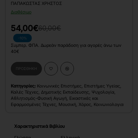
ΠΑΠΑΚΏΣΤΑΣ ΧΡΉΣΤΟΣ
Διαθέσιμο
54,00€
60,00€
-10%
Συμπερ. ΦΠΑ. Δωρεάν παράδοση για αγορές άνω των
40€
ΠΡΟΣΘΉΚΗ
Κατηγορίες:
Κοινωνικές Επιστήμες
,
Επιστήμες Υγείας
,
Καλές Τέχνες
,
Δημοτικής Εκπαίδευσης
,
Ψυχολογία
,
Αθλητισμός-Φυσική Αγωγή
,
Εικαστικές και
Εφαρμοσμένες Τέχνες
,
Μουσική
,
Χόρος
,
Κοινωνιολογια
Χαρακτηριστικά Βιβλίου
Γλώσσα
Ελληνικά