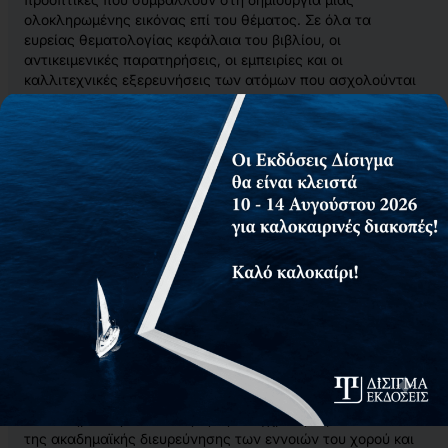
ολοκληρωμένης εικόνας επί του θέματος. Σε όλα τα
ευρείας θεματολογίας κεφάλαια του βιβλίου, οι
αντικειμενικές παρατηρήσεις, οι εμπειρίες και οι
καλλιτεχνικές εξερευνήσεις των ατόμων που ασχολούνται
με τον χορό αλληλεπιδρούν και αποτυπώνονται
παράλληλα με τα ακαδημαϊκής φύσης κεφάλαια, για να
δημιουργήσουν μια ισάξια και αποτελεσματική ανταλλαγή
ιδεών.
ΕΙΠΑΝ ΓΙΑ ΤΟ ΒΙΒΛΙΟ
«Μια ιδιαιτέρως πλούσια πηγή για τους μελετητές και το
ευρύ κοινό που θέλει να μάθει για την επικοινωνία μυαλού
και σώματος, για τους διαφορετικούς τύπους χορευτικής
κίνησης, για τη σωματική και ενσώματη μάθηση, την
κιναισθησία και την ενσυναίσθηση, αλλά και τις
θεραπευτικές δυνατότητες της κίνησης».
–
Hiie Saumaa, Dance Research Journal
«Η Κάρκου και μία ομάδα συντελεστών προερχόμενων από
διαφορετικά επιστημονικά περιβάλλοντα παρουσιάζουν μια
περιεκτική έρευνα για τον χορό και την ευεξία… Στους
αναγνώστες παρουσιάζεται μια έγκυρη και πλούσια
διεπιστημονική ανασκόπηση της σύγχρονης έρευνας και
της ακαδημαϊκής διευρεύνησης των εννοιών του χορού και