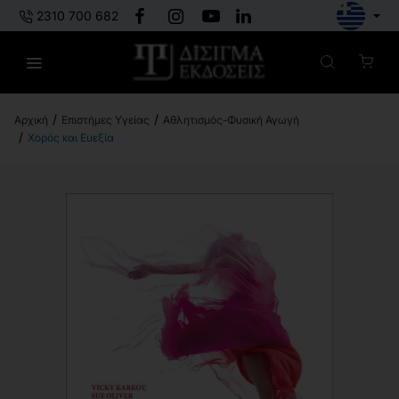
2310 700 682
Επιστήμες Υγείας
Αθλητισμός-Φυσική Αγωγή
h
Χορός και Ευεξία
o
m
e