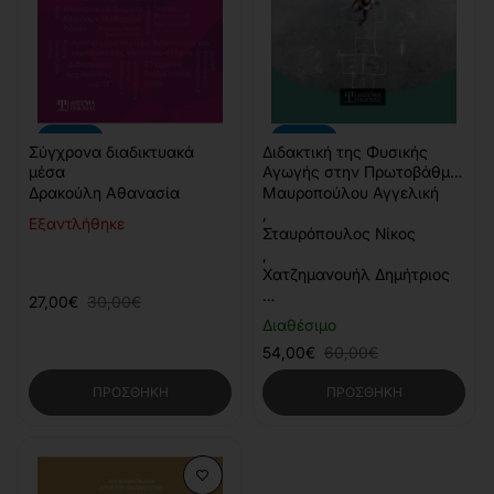
-10%
-10%
Σύγχρονα διαδικτυακά
Διδακτική της Φυσικής
μέσα
Αγωγής στην Πρωτοβάθμια
Εκπαίδευση
Δρακούλη Αθανασία
Μαυροπούλου Αγγελική
,
Εξαντλήθηκε
Σταυρόπουλος Νίκος
,
Χατζημανουήλ Δημήτριος
…
27,00€
30,00€
Διαθέσιμο
54,00€
60,00€
ΠΡΟΣΘΉΚΗ
ΠΡΟΣΘΉΚΗ