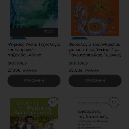
-10%
-10%
Ψηφιακή Υγεία: Τεχνολογία
Φυσιολογία του Ανθρώπου
και Εφαρμογές
για επιστήμες Υγείας (1η
Έκδοση)
Λαζακίδου Αθηνά
Πανουτσόπουλος Γεώργιος
Διαθέσιμο
Διαθέσιμο
27,00€
30,00€
63,00€
70,00€
ΠΡΟΣΘΉΚΗ
ΠΡΟΣΘΉΚΗ