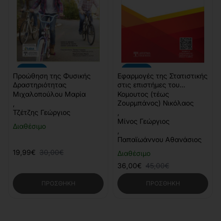
-33%
-20%
Προώθηση της Φυσικής
Εφαρμογές της Στατιστικής
Δραστηριότητας
στις επιστήμες του
Αθλητισμού & της Υγείας
Μιχαλοπούλου Μαρία
Κομουτος (τέως
Ζουρμπάνος) Νικόλαος
,
Τζέτζης Γεώργιος
,
Μίνος Γεώργιος
Διαθέσιμο
,
Παπαϊωάννου Αθανάσιος
19,99€
30,00€
Διαθέσιμο
36,00€
45,00€
ΠΡΟΣΘΉΚΗ
ΠΡΟΣΘΉΚΗ