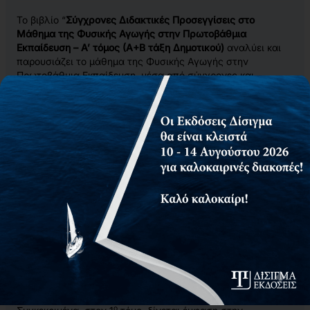
Το βιβλίο “
Σύγχρονες Διδακτικές Προσεγγίσεις στο
Μάθημα της Φυσικής Αγωγής στην Πρωτοβάθμια
Εκπαίδευση – Α’ τόμος (Α+Β τάξη Δημοτικού)
αναλύει και
παρουσιάζει το μάθημα της Φυσικής Αγωγής στην
Πρωτοβάθμια Εκπαίδευση, μέσα από σύγχρονες και
αποτελεσματικές μεθόδους που συμβαδίζουν με το νέο
σύγχρονο σχολείο.
Αναλυτικά προγράμματα μαθημάτων με συγκεκριμένες
απλές και κατανοητές οδηγίες, σύμφωνα με τη διδακτέα
ύλη του μαθήματος της Φυσικής Αγωγής στο Δημοτικό
σχολείο, βοηθάνε τον εκπαιδευτικό να ¨στήσει¨ ένα
απόλυτα επιτυχημένο μάθημα. Το κάθε αντικείμενο
διδασκαλίας και η μεθοδολογία που ακολουθείται,
συνοδεύεται από πλήθος αναλυτικών περιγραφών, με
επεξηγήσεις, υποδείξεις, εικόνες, γραφήματα και σκίτσα. Το
παρόν διδακτικό εγχειρίδιο παρουσιάζει προγράμματα τα
οποία είναι προσαρμοσμένα στις κατευθυντήριες γραμμές
μιας σωστής μεθοδολογίας και με σύγχρονες διδακτικές
κατευθύνσεις, επιχειρεί να προσεγγίσει τη διδασκαλία του
μαθήματος Φυσικής Αγωγής με τον πλέον αποτελεσματικό
τρόπο.
ο