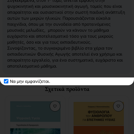
Συγκεκριμένα, στον 1
τόμο, δίνεται έμφαση στην
ψυχοκινητική και μουσικοκινητική αγωγή, τομείς που είναι
απαραίτητοι και ουσιαστικοί στην σωστή παιδική ανάπτυξη
αυτών των μικρών ηλικιών. Παρουσιάζονται εύκολα
παιχνίδια, όπου με την συνοδεία από προτεινόμενες
μουσικές μελωδίες, μπορούν να κάνουν το μάθημα
ευχάριστο και αποτελεσματικό τόσο για τους μικρούς
μαθητές, όσο και για τους εκπαιδευτικούς.
Συνοψίζοντας, το συγκεκριμένο βιβλίο στα χέρια τον
εκπαιδευτικών Φυσικής Αγωγής αποτελεί ένα χρήσιμο και
απαραίτητο εργαλείο, για ένα συστηματικό, ευχάριστο και
αποτελεσματικό μάθημα.
Να μην εμφανίζεται.
Σχετικά προϊόντα