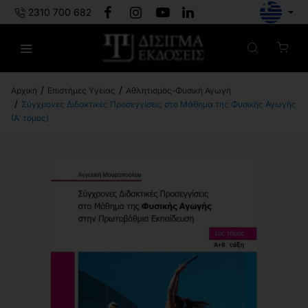
2310 700 682
Επιστήμες Υγείας
Αθλητισμός-Φυσική Αγωγή
h
Σύγχρονες Διδακτικές Προσεγγίσεις στο Μάθημα της Φυσικής Αγωγής
o
(Α' τόμος)
m
e