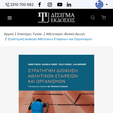
2310 700 682
Επιστήμες Υγείας
Αθλητισμός-Φυσική Αγωγή
h
Στρατηγική Διοίκηση Αθλητικών Εταιρειών και Οργανισμών
o
m
e