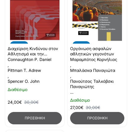
-20%
-10%
Διαχείριση Κινδύνου στον
Οργάνωση ασφαλών
Αθλητισμό και την
αθλητικών γεγονότων
Αναψυχή
Connaughton P. Daniel
Μαραμπότος Κορνήλιος
,
,
Pittman T. Adrew
Μπαλάσκα Παναγιώτα
,
,
Spencer O. John
Πανούτσος Ταλκόβσκι
Παναγιώτης
Διαθέσιμο
…
Διαθέσιμο
24,00€
30,00€
27,00€
30,00€
ΠΡΟΣΘΉΚΗ
ΠΡΟΣΘΉΚΗ