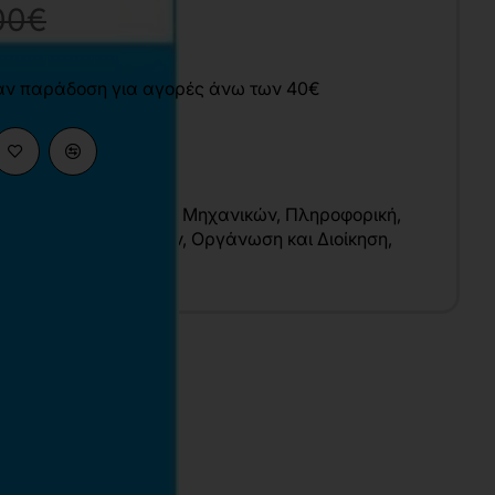
00€
άν παράδοση για αγορές άνω των 40€
 Επιστήμες
,
Επιστήμες Μηχανικών
,
Πληροφορική
,
χανικών Υπολογιστών
,
Οργάνωση και Διοίκηση
,
ς
υ
λληνικά
7x24 cm