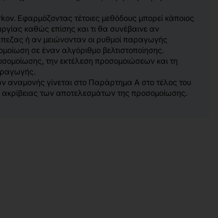
kov. Εφαρμόζοντας τέτοιες μεθόδους μπορεί κάποιος
ργίας καθώς επίσης και τι θα συνέβαινε αν
άπεζας ή αν μειώνονταν οι ρυθμοί παραγωγής
μοίωση σε έναν αλγόριθμο βελτιστοποίησης.
ροσομοίωσης, την εκτέλεση προσομοιώσεων και τη
αραγωγής.
ν αναμονής γίνεται στο Παράρτημα Α στο τέλος του
ης ακρίβειας των αποτελεσμάτων της προσομοίωσης.