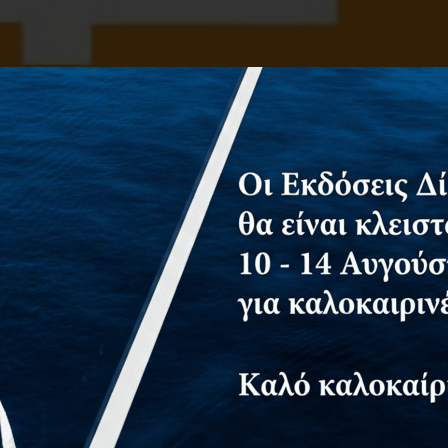
φείς
Αίτημα για δωρεάν αντίτυπο