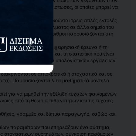
ων με τη χρήση μοντέλων διακριτών γεγονότων στον
ληλοεξαρτώμενες συνιστώσες, οι οποίες μπορεί να
ους οποίους χρησιμοποιούνται τρεις απλές εντολές
ψης (while-do) είτε του άλματος σε άλλο σημείο του
βλίου είναι ότι οι αλγόριθμοι παρουσιάζονται στη
ενο απασχόλησης την επιχειρησιακή έρευνα ή τη
οχαστικές διαδικασίες και τη στατιστική που είναι
των βασικών εννοιών και υπολογιστικών εργαλείων
ακρίνονται σε αιτιοκρατικά ή στοχαστικά και σε
ματα). Παρουσιάζονται λιτά μαθηματικά μοντέλα
εί για να μιμηθεί την εξέλιξη τυχαίων φαινομένων
οιες από τη θεωρία πιθανοτήτων και τις τυχαίες
θήκες, γραμμές και δίκτυα παραγωγής, καθώς και
χαίων παραμέτρων που επηρεάζουν ένα σύστημα,
σης στοχαστικών συστημάτων, σύγκριση παρόμοιων