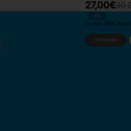
27,00€
30,
-10%
Συμπερ. ΦΠΑ. Δωρε
ΠΡΟΣΘΉΚΗ
Κατηγορίες:
Θετικές
Ηλεκτρολόγων & Μη
Διοίκηση Παραγωγή
Χαρακτηριστικά Βιβλίο
Γλώσσα
Ε
Διαστάσεις
1