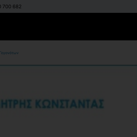
0 700 682
 Γεγονότων
Προσομοί
Διακριτών
:
ΚΟΥΪΚΌΓΛΟΥ ΒΑΣΊΛ
Διαθέσιμο