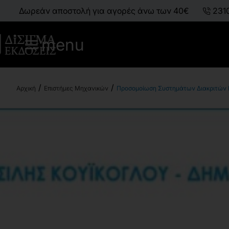
Δωρεάν αποστολή για αγορές άνω των 40€
231
menu
Επιστήμες Μηχανικών
Προσομοίωση Συστημάτων Διακριτών
h
o
m
e