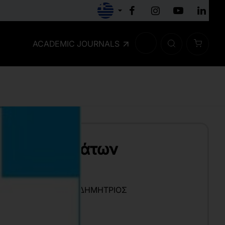
ACADEMIC JOURNALS
ωση Συστημάτων
 Γεγονότων
ΕΙΟΣ
,
ΚΩΝΣΤΑΝΤΆΣ ΔΗΜΉΤΡΙΟΣ