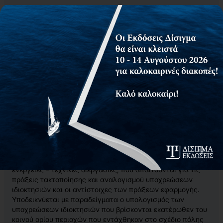
O στόχος τόσο, των πράξεων τακτοποίησης και
αναλογισμού υποχρεώσεων ιδιοκτησιών, όσο και των
πράξεων εφαρμογής είναι η εφαρμογή του σχεδίου πόλης,
η απελευθέρωση των κοινόχρηστων και κοινωφελών
χώρων και η τελική διαμόρφωση των ορίων των οικοπέδων
προκειμένου να έχουν τη καλύτερη οικοδομική
εκμετάλλευση. Το γεγονός αυτό είναι πιθανόν να
απασχολήσει κάθε μηχανικό, άμεσα ως μελετητή ή έμμεσα,
κατά την έκδοση οικοδομικής άδειας οικοπέδου ή κατά την
παροχή συμβουλών σε κάποιον ενδιαφερόμενο ιδιοκτήτη.
Η προσέγγιση του θέματος πραγματοποιείται με
γενικότερες έννοιες και αναφορά σε υπερκείμενες μελέτες,
παράθεση και ανάλυση του βασικού νομοθετικού πλαισίου,
ανάπτυξη κριτηρίων αρτιότητας, οικοδομησιμότητας και
κατάτμησης των οικοπέδων. Δίνονται οι βασικές
κατευθύνσεις, η απαιτούμενη έρευνα και οι διοικητικές
ενέργειες – τεχνικές διεργασίες, που απαιτούνται για τις
πράξεις τακτοποίησης και αναλογισμού υποχρεώσεων
ιδιοκτησιών και οι αντίστοιχες των πράξεων εφαρμογής.
Υποδεικνύεται με παραδείγματα ο υπολογισμός των
υποχρεώσεων ιδιοκτησιών που βρίσκονται εκατέρωθεν του
κοινού ορίου περιοχών που εντάχθηκαν στο σχέδιο πόλης