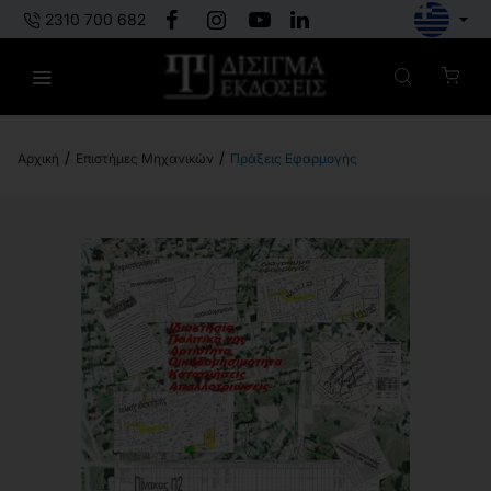
2310 700 682
Επιστήμες Μηχανικών
Πράξεις Εφαρμογής
h
o
m
e