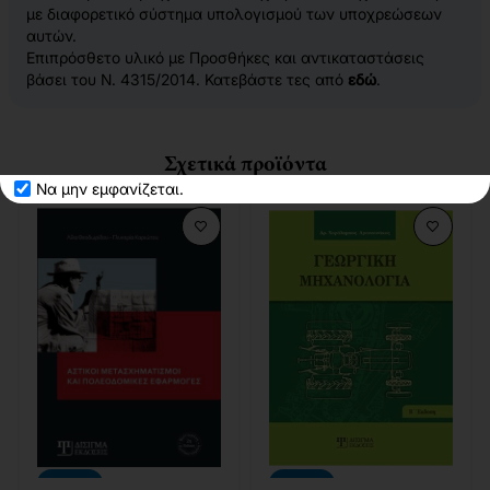
με διαφορετικό σύστημα υπολογισμού των υποχρεώσεων
αυτών.
Επιπρόσθετο υλικό με Προσθήκες και αντικαταστάσεις
βάσει του Ν. 4315/2014. Κατεβάστε τες από
εδώ
.
Σχετικά προϊόντα
Να μην εμφανίζεται.
-10%
-10%