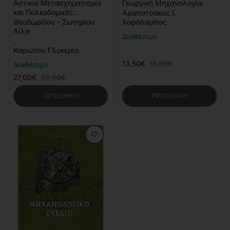
Αστικοί Μετασχηματισμοί
Γεωργική Μηχανολογία
και Πολεοδομικές
Αραπατσάκος Ι.
Εφαρμογές (2η Έκδοση)
Θεοδωρίδου - Σωτηρίου
Χαράλαμπος
Λίλα
Διαθέσιμο
,
Καριώτου Γλυκερία
13,50€
15,00€
Διαθέσιμο
27,00€
30,00€
ΠΡΟΣΘΉΚΗ
ΠΡΟΣΘΉΚΗ