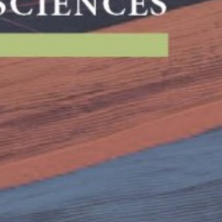
Έτος Έκδοσης
2
Σελίδες
1
Συνοδευτικό Υλικό
Ό
ISBN
9
Βάρος
0