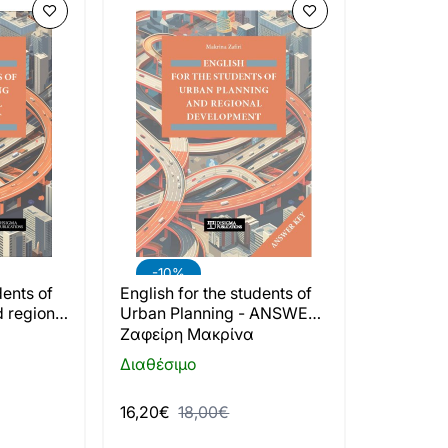
-10%
dents of
English for the students of
 regional
Urban Planning - ANSWER
KEY
Ζαφείρη Μακρίνα
Διαθέσιμο
16,20€
18,00€