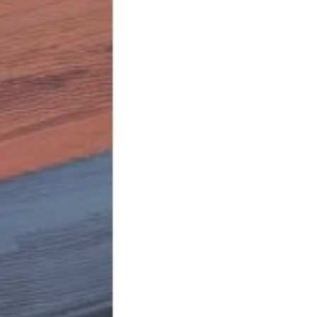
025
76
χι
78-618-202-253-5
.31kg