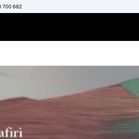
0 700 682
English for
Science -
:
ΖΑΦΕΊΡΗ ΜΑΚΡΊΝΑ
Διαθέσιμο