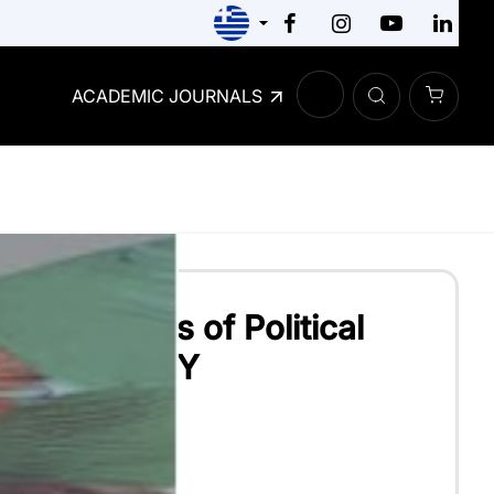
ACADEMIC JOURNALS
 the students of Political
 ANSWER KEY