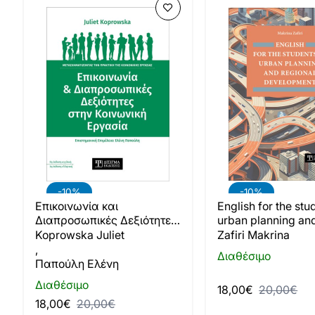
-10%
-10%
Επικοινωνία και
English for the stu
Διαπροσωπικές Δεξιότητες
urban planning and
στην Κοινωνική Εργασία
development
Koprowska Juliet
Zafiri Makrina
,
Διαθέσιμο
Παπούλη Ελένη
Διαθέσιμο
18,00€
20,00€
18,00€
20,00€