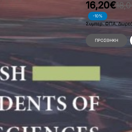
16,20€
18,
-10%
Συμπερ. ΦΠΑ. Δωρε
ΠΡΟΣΘΉΚΗ
Κατηγορίες:
Κοινωνι
Χαρακτηριστικά Βιβλίο
Γλώσσα
E
Διαστάσεις
1
Εξώφυλλο
Μ
Εσωτερικό Βιβλίου
Α