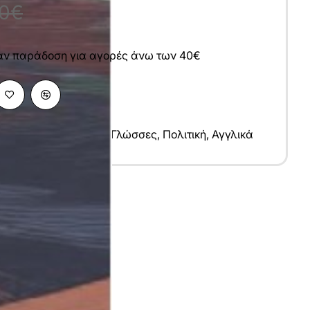
00€
άν παράδοση για αγορές άνω των 40€
κές Επιστήμες
,
Ξένες Γλώσσες
,
Πολιτική
,
Αγγλικά
υ
nglish
7x24 cm
αλακό Εξώφυλλο
σπρόμαυρο