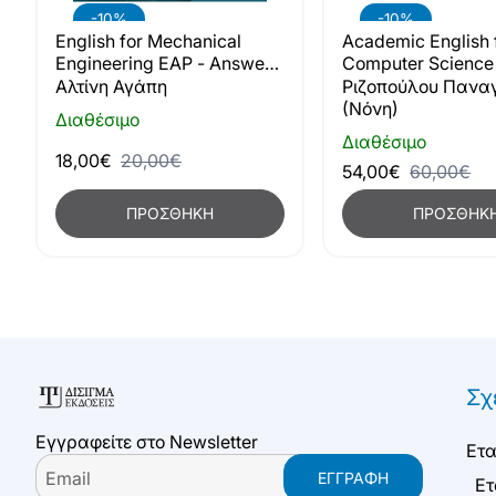
-10%
-10%
English for Mechanical
Academic English 
Engineering EAP - Answer
Computer Science
Key
Edition)
Αλτίνη Αγάπη
Ριζοπούλου Πανα
(Νόνη)
Διαθέσιμο
Διαθέσιμο
18,00€
20,00€
54,00€
60,00€
ΠΡΟΣΘΉΚΗ
ΠΡΟΣΘΉΚ
Σχ
Εγγραφείτε στο Newsletter
Ετα
Email
ΕΓΓΡΑΦΉ
Ετ