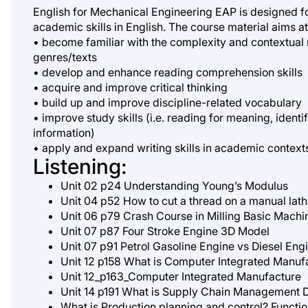
English for Mechanical Engineering EAP is designed fo
academic skills in English. The course material aims at
• become familiar with the complexity and contextual 
genres/texts
• develop and enhance reading comprehension skills
• acquire and improve critical thinking
• build up and improve discipline-related vocabulary
• improve study skills (i.e. reading for meaning, ident
information)
• apply and expand writing skills in academic context
Listening:
Unit 02 p24 Understanding Young’s Modulus
Unit 04 p52 How to cut a thread on a manual lat
Unit 06 p79 Crash Course in Milling Basic Mach
Unit 07 p87 Four Stroke Engine 3D Model
Unit 07 p91 Petrol Gasoline Engine vs Diesel Eng
Unit 12 p158 What is Computer Integrated Manuf
Unit 12_p163_Computer Integrated Manufacture
Unit 14 p191 What is Supply Chain Management De
What is Production planning and control? Functi