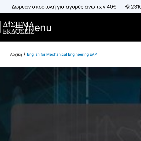
Δωρεάν αποστολή για αγορές άνω των 40€
231
menu
English for Mechanical Engineering EAP
h
o
m
e