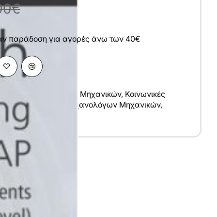
00€
άν παράδοση για αγορές άνω των 40€
 Επιστήμες
,
Επιστήμες Μηχανικών
,
Κοινωνικές
ικών Μηχανικών
,
Μηχανολόγων Μηχανικών
,
λικά
υ
nglish
1x29 cm