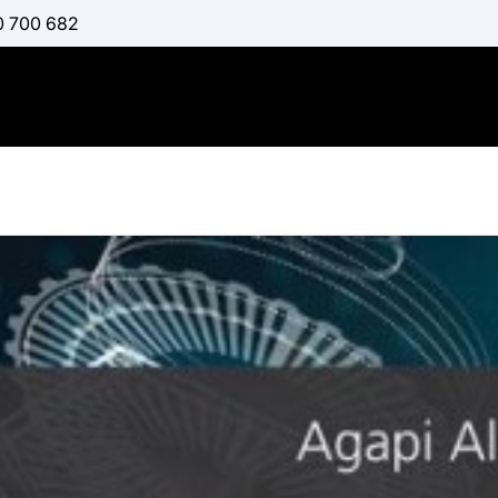
0 700 682
English fo
EAP
:
ΑΛΤΊΝΗ ΑΓΆΠΗ
Διαθέσιμο