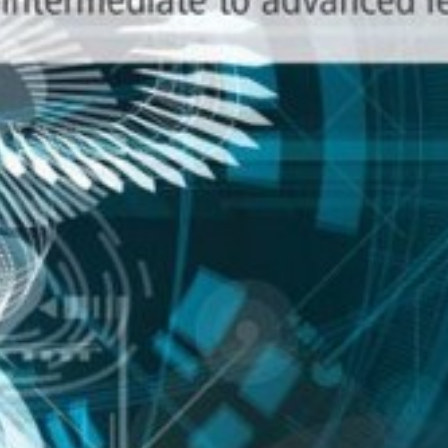
Εσωτερικό Βιβλίου
Έ
Έτος Έκδοσης
2
Κωδικός Ευδόξου
1
Σελίδες
2
Συνοδευτικό Υλικό
L
ISBN
9
Βάρος
0
Ετικέτες:
Academic English