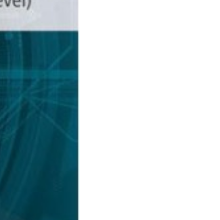
γχρωμο
021
02125853
52
ink
78-618-202-075-3
.77kg