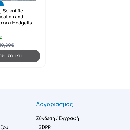
 Scientific
cation and
 Writing for
xaki Hodgetts
Publications
ο
40,00€
ΠΡΟΣΘΉΚΗ
Λογαριασμός
Σύνδεση / Εγγραφή
όξου
GDPR