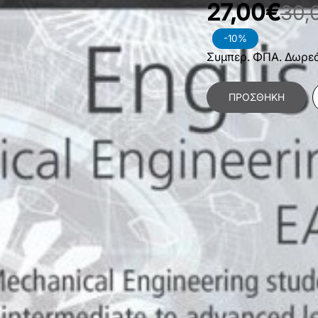
27,00€
30,
-10%
Συμπερ. ΦΠΑ. Δωρε
ΠΡΟΣΘΉΚΗ
Κατηγορίες:
Θετικές
Επιστήμες
,
Ηλεκτρον
Ξένες Γλώσσες
,
Αγγ
Χαρακτηριστικά Βιβλίο
Γλώσσα
E
Διαστάσεις
2