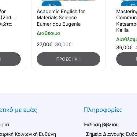
-10%
-10%
for
Academic English for
Mastering
 (2nd
Materials Science
Communi
Technical
γιώτα
Eumeridou Eugenia
Katsampo
Science 
Kallia
Διαθέσιμο
Διαθέσιμ
27,00€
30,00€
36,00€
Η
ΠΡΟΣΘΉΚΗ
ετικά με εμάς
Πληροφορίες
ιρία
Έκδοση βιβλίου
αιρική Κοινωνική Ευθύνη
Σημεία Διανομής Ευδ