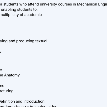
r students who attend university courses in Mechanical Engin
 enabling students to:
multiplicity of academic
ifying and producing textual
s
he
ine Anatomy
ine
acturing
finition and Introduction
ons, Importance – Animated video