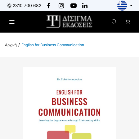
2310 700 682
English for Business Communication
h
o
m
e