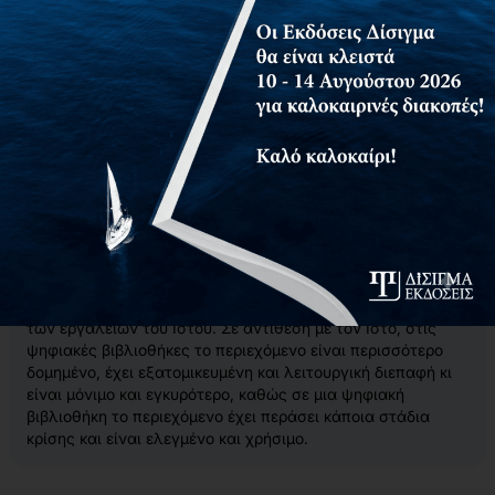
Στο βιβλίο αυτό αναπτύσσονται αναλυτικά θέματα που
αφορούν:
τις ιδιότητες της ψηφιακής πληροφορίας,
τη ψηφιοποίηση υλικού,
την αρχιτεκτονική και τους ορισμούς ψηφιακών
βιβλιοθηκών
τις ψηφιακές βιβλιοθήκες πολυμέσων,
τα πνευματικά δικαιώματα
και την αυτοματοποίηση διαδικασιών στις ψηφιακές
βιβλιοθήκες.
Αξίζει να σημειωθεί ότι οι ψηφιακές βιβλιοθήκες δεν είναι
το ίδιο με τον Ιστό, παρόλο που συνήθως μπορούμε να
εξασφαλίσουμε πρόσβαση σε ψηφιακές βιβλιοθήκες μέσω
των εργαλείων του Ιστού. Σε αντίθεση με τον Ιστό, στις
ψηφιακές βιβλιοθήκες το περιεχόμενο είναι περισσότερο
δομημένο, έχει εξατομικευμένη και λειτουργική διεπαφή κι
είναι μόνιμο και εγκυρότερο, καθώς σε μια ψηφιακή
βιβλιοθήκη το περιεχόμενο έχει περάσει κάποια στάδια
κρίσης και είναι ελεγμένο και χρήσιμο.