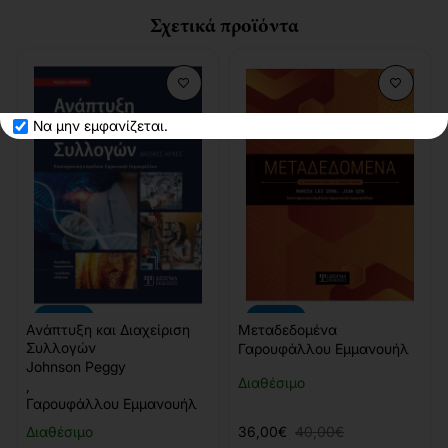
Σχετικά προϊόντα
Να μην εμφανίζεται.
-10%
-10%
Ανάπτυξη και Διαχείριση
Μεταδεδομένα
Συλλογών
Γαρουφάλλου Εμμανουήλ
Johnson Peggy
Διαθέσιμο
,
Γαρουφάλλου Εμμανουήλ
Διαθέσιμο
36,00€
40,00€