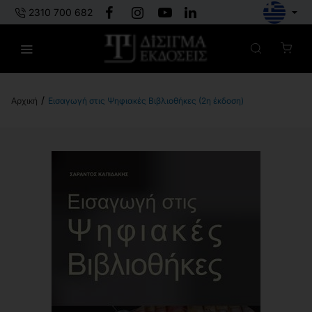
2310 700 682
Εισαγωγή στις Ψηφιακές Βιβλιοθήκες (2η έκδοση)
h
o
m
e