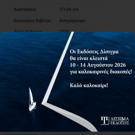
Διαστάσεις
17x24 cm
Εσωτερικό Βιβλίου
Ασπρόμαυρο
Έτος Έκδοσης
2019
Κωδικός Ευδόξου
86201760
Σελίδες
504
ISBN
978-618-5242-75-6
Βάρος
0.85kg
Ετικέτες:
,
Αειφορία
Οικολογία
Περιγραφή
Περιεχόμενα
Συγγραφείς