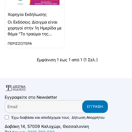
Χορηγία Εκδήλωσης
Οι Εκδόσεις Δίσιγμα είναι
χορηγοί στην 1η Ημερίδα με
θέμα “Το τραύμα της
κακοποίησης και η
ΠΕΡΙΣΣΌΤΕΡΑ
επανόρθωσή του –
Φαντασίωση ή
πραγματικότητα;” που θα
Εμφάνιση 1 έως 1 από 1 (1 Σελ.)
πραγματοποιηθεί
την Κυριακή 19
Φεβρουαρίου 2023 στο
Αμφιθέατρο “Μιλτιάδης
Έβερτ” στην Τεχνόπολη
Αθηνών. ..
Εγγραφείτε στο Newsletter
Email
ΕΓΓΡΑΦΉ
Έχω διαβάσει και αποδέχομαι τους
Δήλωση Απορρήτου
Δαβάκη 14, 57009 Καλοχώρι, Θεσσαλονίκη