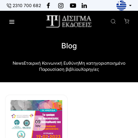
2310 700 682
Blog
News
Εταιρική Κοινωνική Ευθύνη
Μη κατηγοριοποιημένο
Παρουσίαση βιβλίου
Χορηγίες
09
Ιαν