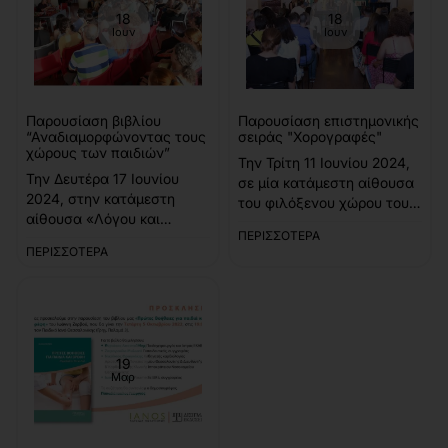
Θεσσαλονίκη) Για το βιβλίο
Κωνσταντίνου
18
18
Ιουν
Ιουν
θα μιλήσουν: ????
Αστραπέλλου. Για το
Ιφιγένεια Βαμβακίδου,
βιβλίο μίλησαν οι Κωστής
Καθη..
Λιαρρομά..
Παρουσίαση βιβλίου
Παρουσίαση επιστημονικής
“Αναδιαμορφώνοντας τους
σειράς "Χορογραφές"
χώρους των παιδιών”
Την Τρίτη 11 Ιουνίου 2024,
Την Δευτέρα 17 Ιουνίου
σε μία κατάμεστη αίθουσα
2024, στην κατάμεστη
του φιλόξενου χώρου του
αίθουσα «Λόγου και
Λύκειον των Ελληνίδων
ΠΕΡΙΣΣΌΤΕΡΑ
Τέχνης» του 10ου ορόφου
πραγματοποιήθηκε η
ΠΕΡΙΣΣΌΤΕΡΑ
της Παιδαγωγικής Σχολής
παρουσίαση των 2 πρώτων
του ΑΠΘ
βιβλίων της επιστημονικής
πραγματοποιήθηκε η
σειράς «Χορογραφές» με
παρουσίαση βιβλίου της
επιστημονικό υπεύθυνο τον
Alison Clark με τίτλο
Χρήστο Παπακώστα. Χορός
«Αναδιαμορφώνοντας τους
και Ευε..
19
Μαρ
χώρους των παιδιών» σε
επιστημονική επιμέλε..