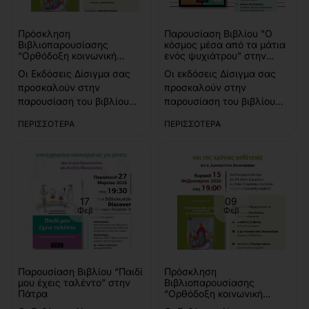
Πρόσκληση
Παρουσίαση Βιβλίου "Ο
Βιβλιοπαρουσίασης
κόσμος μέσα από τα μάτια
“Ορθόδοξη κοινωνική
ενός ψυχιάτρου" στην
θεολογία της αναπηρίας
Αθήνα
Οι Εκδόσεις Δίσιγμα σας
Οι εκδόσεις Δίσιγμα σας
και της χρόνιας ασθένειας”
προσκαλούν στην
προσκαλούν στην
στην Θεσσαλονίκη
παρουσίαση του βιβλίου
παρουσίαση του βιβλίου
του π. Κωνσταντίνου
του Σπύρου Καλημέρη “Ο
ΠΕΡΙΣΣΌΤΕΡΑ
ΠΕΡΙΣΣΌΤΕΡΑ
Παπανικολάου, Εφημερίου
κόσμος μέσα από τα μάτια
Ι.Ν. Αγίου Παντελεήμονος
ενός ψυχιάτρου” το
Νέας Μαγνησίας,
Σάββατο 14 Μαρτίου στις
μεταδιδακτορικού ερευνητή
18.00 στο (Λεωκορίου 38-
του Τμήματος Κοινωνικής
40, περιοχή Ψυρρή, Αθήνα)
Θεολογίας και
Δείτε περισσότερα για το
17
09
Φεβ
Φεβ
Χριστιανικού Πολιτισμού
βιβλίο εδώ:..
Α.Π.Θ., με τίτ..
Παρουσίαση Βιβλίου “Παιδί
Πρόσκληση
μου έχεις ταλέντο” στην
Βιβλιοπαρουσίασης
Πάτρα
“Ορθόδοξη κοινωνική
θεολογία της αναπηρίας