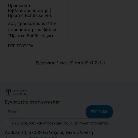
Πρόσκληση
Βιβλιοπαρουσίασης |
Πρώτες Βοήθειες για
παιδιά και βρέφη
Σας προσκαλούμε στην
παρουσίαση του βιβλίου
“Πρώτες Βοήθειες για
παιδιά και βρέφη” του
ΠΕΡΙΣΣΌΤΕΡΑ
Ιωάννη Ζερβού. Η
εκδήλωση θα
πραγματοποιηθεί
Εμφάνιση 1 έως 19 από 19 (1 Σελ.)
την Τετάρτη 5 Οκτωβρίου
2022 και
ώρα 19:00 στον Παιδικό
ΙΑΝΟ Θεσσαλονίκης (Γρηγ.
Παλαμά 3). Για το βιβλίο
θα μ..
Εγγραφείτε στο Newsletter
Email
ΕΓΓΡΑΦΉ
Έχω διαβάσει και αποδέχομαι τους
Δήλωση Απορρήτου
Δαβάκη 14, 57009 Καλοχώρι, Θεσσαλονίκη