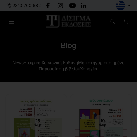
2310 700 682
Blog
News
Εταιρική Κοινωνική Ευθύνη
Μη κατηγοριοποιημένο
Παρουσίαση βιβλίου
Χορηγίες
25
19
Φεβ
Φεβ