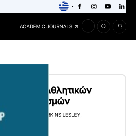
ACADEMIC JOURNALS
ή Διοίκηση Αθλητικών
 και Οργανισμών
RENT M. MILENA
,
FERKINS LESLEY
,