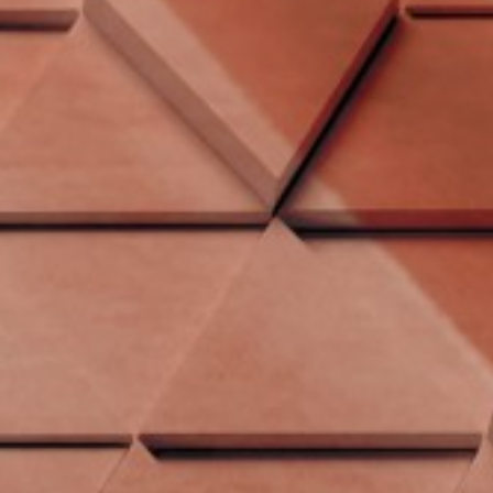
Εξώφυλλο
Μ
Εσωτερικό Βιβλίου
Α
Έτος Έκδοσης
2
Κωδικός Ευδόξου
1
Σελίδες
2
Συνοδευτικό Υλικό
Ό
ISBN
9
Βάρος
0