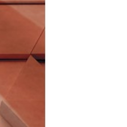
αλακό Εξώφυλλο
σπρόμαυρο
024
33038930
80
χι
78-618-202-225-2
.48kg