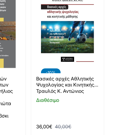
-10%
λών
Βασικές αρχές Αθλητικής
ότων
Ψυχολογίας και Κινητικής
Μάθησης
ήλιος
Τραυλός Κ. Αντώνιος
Διαθέσιμο
ιώτα
βσκι
36,00€
40,00€