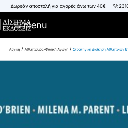
Δωρεάν αποστολή για αγορές άνω των 40€
231
menu
Αθλητισμός-Φυσική Αγωγή
Στρατηγική Διοίκηση Αθλητικών Ε
h
o
m
e