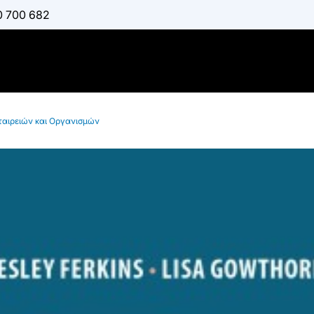
0 700 682
ταιρειών και Οργανισμών
Στρατηγικ
Εταιρειών
:
O’BRIEN DANNY
,
PA
GOWTHORP LISA
Διαθέσιμο