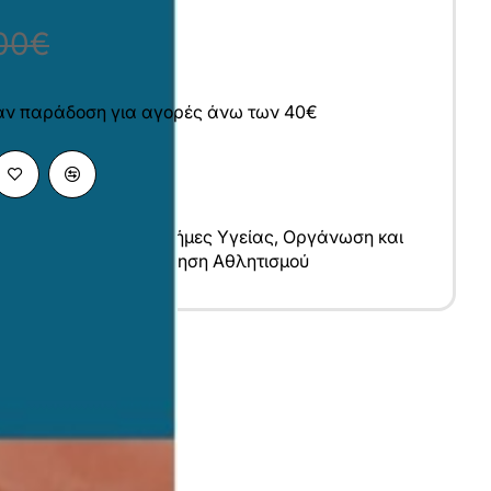
00€
άν παράδοση για αγορές άνω των 40€
ικές Επιστήμες
,
Επιστήμες Υγείας
,
Οργάνωση και
ς-Φυσική Αγωγή
,
Διοίκηση Αθλητισμού
υ
λληνικά
7x24 cm