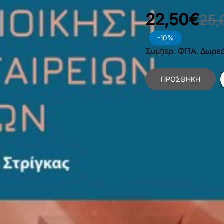
22,50€
25,
-10%
Συμπερ. ΦΠΑ. Δωρε
ΠΡΟΣΘΉΚΗ
Κατηγορίες:
Οικονομ
Διοίκηση
,
Αθλητισμό
Χαρακτηριστικά Βιβλίο
Γλώσσα
Ε
Διαστάσεις
1