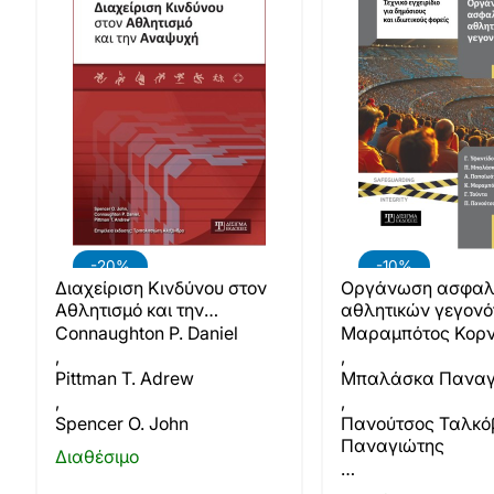
-20%
-10%
Διαχείριση Κινδύνου στον
Οργάνωση ασφα
Αθλητισμό και την
αθλητικών γεγον
Αναψυχή
Connaughton P. Daniel
Μαραμπότος Κορν
,
,
Pittman T. Adrew
Μπαλάσκα Παναγ
,
,
Spencer O. John
Πανούτσος Ταλκό
Παναγιώτης
Διαθέσιμο
…