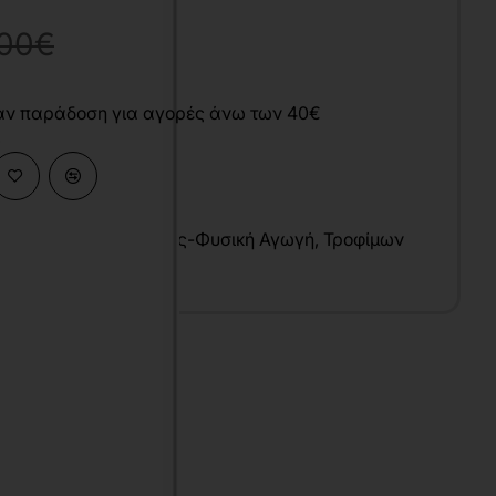
,00€
άν παράδοση για αγορές άνω των 40€
ες Υγείας
,
Αθλητισμός-Φυσική Αγωγή
,
Τροφίμων
τική Αναψυχή
υ
λληνικά
1x29 cm