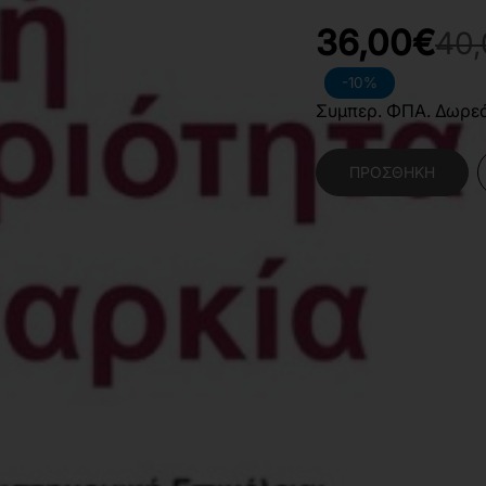
36,00€
40
-10%
Συμπερ. ΦΠΑ. Δωρε
ΠΡΟΣΘΉΚΗ
Κατηγορίες:
Επιστήμ
και Διατροφής
,
Αθλη
Χαρακτηριστικά Βιβλίο
Γλώσσα
Ε
Διαστάσεις
2