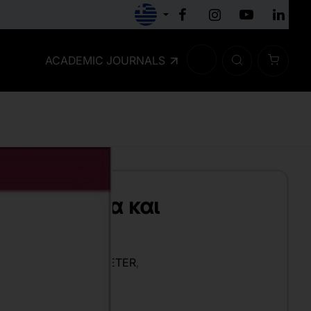
ACADEMIC JOURNALS
αστηριότητα και
ία
E
,
KATZMARZYK T. PETER
,
ΦΏΤΙΟΣ