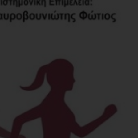
Εσωτερικό Βιβλίου
Α
Έτος Έκδοσης
2
Κωδικός Ευδόξου
9
Σελίδες
4
ISBN
9
Βάρος
1