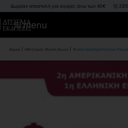
Δωρεάν αποστολή για αγορές άνω των 40€
231
menu
Αθλητισμός-Φυσική Αγωγή
Φυσική Δραστηριότητα και Παχυσ
h
o
m
e