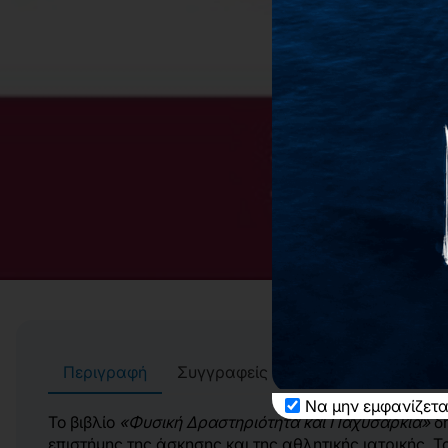
Περιγραφή
Συγγραφείς
Αίτημα για δωρεάν 
Να μην εμφανίζετα
Το βιβλίο
«Φυσική Δραστηριότητα και Παχυσαρκία»
δη
επιστήμης της άσκησης και της αθλητικής ιατρικής. 