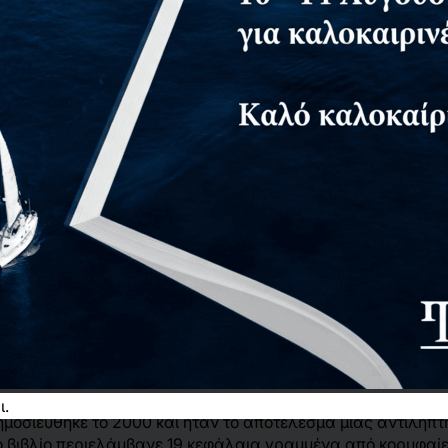
αντίτυπο
ι.
μοσιεύθηκε το 2000 και ήταν το αποτέλεσμα μίας αντιληπτής
Το βιβλίο περιελάμβανε 19 κεφάλαια γραμμένα από κορυφαίε