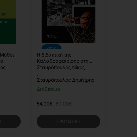
-10%
 Μύθοι
Η διδακτική της
τα
Καλαθοσφαίρισης στη
Φυσική Αγωγή
αος
Σταυρόπουλος Νίκος
,
Σταυρόπουλος Δημήτρης
Διαθέσιμο
54,00€
60,00€
Η
ΠΡΟΣΘΉΚΗ