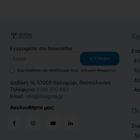
Σχ
Εγγραφείτε στο Newsletter
Ετα
Email
ΕΓΓΡΑΦΉ
Ετ
Όρ
Έχω διαβάσει και αποδέχομαι τους
Δήλωση Απορρήτου
Δή
Δαβάκη 14, 57009 Καλοχώρι, Θεσσαλονίκη
Τηλέφωνο:
2310 700 682
Ασ
Email:
info@disigma.gr
Ακολουθήστε μας:
Πε
Συχ
Τρ