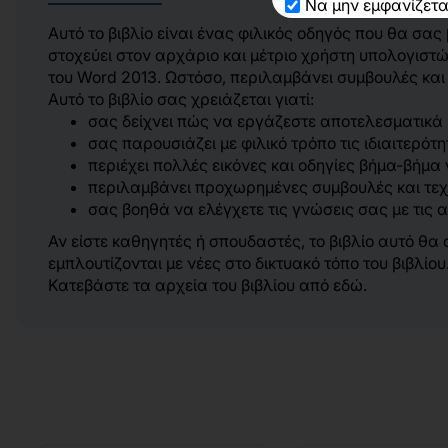
Να μην εμφανίζετα
Αυτό το βιβλίο είναι ένας φιλικός οδηγός που θα σας
στοχεύει στον αρχάριο και μέτριο χρήστη υπολογιστ
του Word 2013. Ωστόσο, περιλαμβάνει συμβουλές και 
Αυτό το βιβλίο σας χρειάζεται γιατί:
σας δείχνει πώς να εργάζεστε αποτελεσματικά 
σας παρουσιάζει με φιλικό τρόπο τις ιδιαιτερό
περιέχει πολλές εικόνες και οδηγίες βήμα-βήμα γ
περιλαμβάνει προχωρημένες συμβουλές και τεχ
σας βοηθά να ελέγχετε τις γνώσεις σας με τις
Αν είστε καθηγητές ή σπουδαστές, το βιβλίο αυτό θ
εμπλουτίζονται με νέες στο δικτυακό τόπο του βιβλίου
Κατεβάστε τα αρχεία του βιβλίου από
εδώ
.