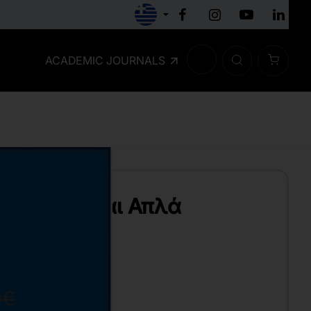
ACADEMIC JOURNALS
 Γρήγορα και Απλά
0€