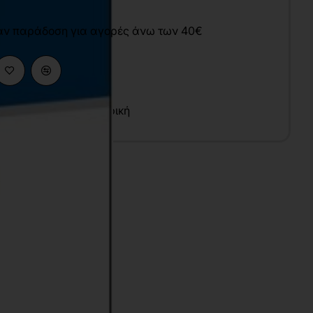
άν παράδοση για αγορές άνω των 40€
 Επιστήμες
,
Πληροφορική
υ
λληνικά
7x24 cm
σπρόμαυρο
014