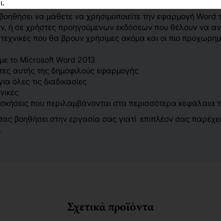
ι.
 βοηθήσει να μάθετε να χρησιμοποιείτε την εφαρμογή Word το
ών, ή σε χρήστες προηγούμενων εκδόσεων που θέλουν να ανα
τεχνικές που θα βρουν χρήσιμες ακόμα και οι πιο προχωρημ
με το Microsoft Word 2013
τητες αυτής της δημοφιλούς εφαρμογής
ια όλες τις διαδικασίες
νικές
 ασκήσεις που περιλαμβάνονται στα περισσότερα κεφάλαια τ
α σας βοηθήσει στην εργασία σας γιατί επιπλέον σας παρέχ
.
Σχετικά προϊόντα