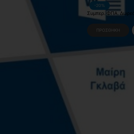
-20%
Συμπερ. ΦΠΑ. Δωρε
ΠΡΟΣΘΉΚΗ
Κατηγορίες:
Θετικές
Χαρακτηριστικά Βιβλίο
Γλώσσα
Ε
Διαστάσεις
1
Εσωτερικό Βιβλίου
Α
Έτος Έκδοσης
2