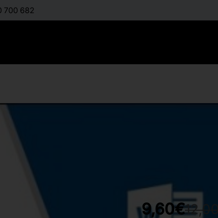
0 700 682
Word 2013
:
ΓΚΛΑΒΆ ΜΑΊΡΗ
Διαθέσιμο
9,60€
12,0