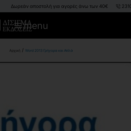
Δωρεάν αποστολή για αγορές άνω των 40€
231
menu
Word 2013 Γρήγορα και Απλά
h
o
m
e