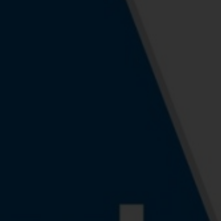
Σελίδες
1
Συνοδευτικό Υλικό
L
ISBN
9
Βάρος
0