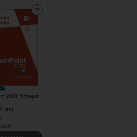
nt 2013 Γρήγορα
Μαίρη
ο
2,00€