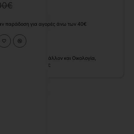
00€
άν παράδοση για αγορές άνω των 40€
ικές Επιστήμες
,
Περιβάλλον και Οικολογία
,
τοοικονομία
,
Τουρισμός
υ
λληνικά
7x24 cm
αλακό Εξώφυλλο