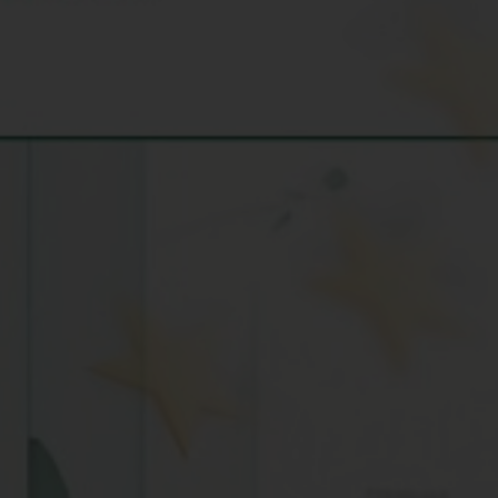
Εσωτερικό Βιβλίου
Α
Έτος Έκδοσης
2
Κωδικός Ευδόξου
1
Σελίδες
4
Συνοδευτικό Υλικό
Ό
ISBN
9
Βάρος
0