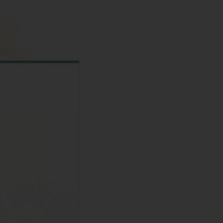
σπρόμαυρο
025
43559744
88
χι
78-618-202-298-6
.43kg