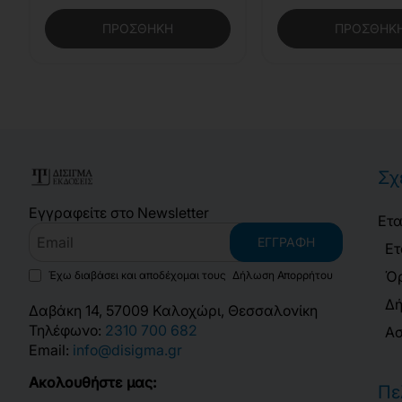
ΠΡΟΣΘΉΚΗ
ΠΡΟΣΘΉΚ
Σχ
Εγγραφείτε στο Newsletter
Ετα
Email
ΕΓΓΡΑΦΉ
Ετ
Όρ
Έχω διαβάσει και αποδέχομαι τους
Δήλωση Απορρήτου
Δή
Δαβάκη 14, 57009 Καλοχώρι, Θεσσαλονίκη
Τηλέφωνο:
2310 700 682
Ασ
Email:
info@disigma.gr
Ακολουθήστε μας:
Πε