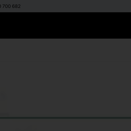
0 700 682
Βιώσιμη Χ
Ευρωπαϊκέ
:
ΜΑΚΡΉΣ ΗΛΊΑΣ
,
Α
Διαθέσιμο