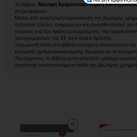
Το βιβλίο “
Βιώσιμη Χρηματοοικονομική και Ευρωπαϊκ
πληροφοριών.
Μέσα από αναλυτική παρουσίαση της βιώσιμης χρηματ
προτείνει λύσεις, ενημερώνει και ευαισθητοποιεί τ
γνώσεις για τον τρόπο ενσωμάτωσης του παράγοντ
προγραμμάτων της ΕΕ ανά τομέα δράσης.
Ξεχωριστή θέση στο βιβλίο κατέχει η παρουσίαση της
εταιρικής χρηματοοικονομικής θεωρίας με τη σύγχρο
Ταυτόχρονα, το βιβλίο αυτό αποτελεί χρήσιμο εργαλε
ταχύτατα αναπτυσσόμενο πεδίο της βιώσιμης χρηματοο