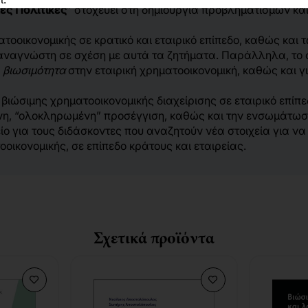
ές Πολιτικές
” στοχεύει στη δημιουργία προβληματισμών κα
οοικονομικής σε κρατικό και εταιρικό επίπεδο, καθώς και 
ον αναγνώστη σε σχέση με αυτά τα ζητήματα. Παράλληλα, τ
α
βιωσιμότητα
στην εταιρική χρηματοοικονομική, καθώς και γ
 βιώσιμης χρηματοοικονομικής διαχείρισης σε εταιρικό επί
νη, “ολοκληρωμένη” προσέγγιση, καθώς και την ενσωμάτωση
ίο για τους διδάσκοντες που αναζητούν νέα στοιχεία για να
ικονομικής, σε επίπεδο κράτους και εταιρείας.
Σχετικά προϊόντα