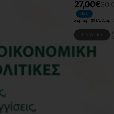
27,00€
30,
-10%
Συμπερ. ΦΠΑ. Δωρε
ΠΡΟΣΘΉΚΗ
Κατηγορίες:
Οικονομ
Λογιστική και Χρημα
Χαρακτηριστικά Βιβλίο
Γλώσσα
Ε
Διαστάσεις
1
Εξώφυλλο
Μ