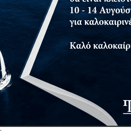
τημα για δωρεάν αντίτυπο
ι.