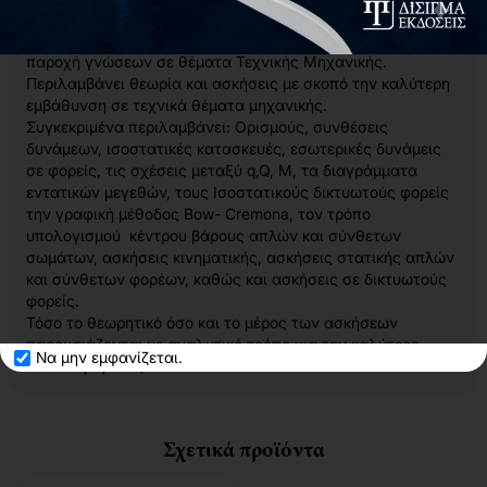
Το παρόν σύγγραμμα απευθύνεται στους φοιτητές των
Ανωτάτων και Πανεπιστημιακών Ιδρυμάτων, με σκοπό την
παροχή γνώσεων σε θέματα Τεχνικής Μηχανικής.
Περιλαμβάνει θεωρία και ασκήσεις με σκοπό την καλύτερη
εμβάθυνση σε τεχνικά θέματα μηχανικής.
Συγκεκριμένα περιλαμβάνει: Ορισμούς, συνθέσεις
δυνάμεων, ισοστατικές κατασκευές, εσωτερικές δυνάμεις
σε φορείς, τις σχέσεις μεταξύ q,Q, Μ, τα διαγράμματα
εντατικών μεγεθών, τους Ισοστατικούς δικτυωτούς φορείς
την γραφική μέθοδος Bow- Cremona, τον τρόπο
υπολογισμού κέντρου βάρους απλών και σύνθετων
σωμάτων, ασκήσεις κινηματικής, ασκήσεις στατικής απλών
και σύνθετων φορέων, καθώς και ασκήσεις σε δικτυωτούς
φορείς.
Τόσο το θεωρητικό όσο και το μέρος των ασκήσεων
παρουσιάζονται με αναλυτικό τρόπο για την καλύτερη
Να μην εμφανίζεται.
κατανόησή τους.
Σχετικά προϊόντα