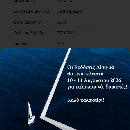
Διαστάσεις
17x24 cm
Εσωτερικό Βιβλίου
Ασπρόμαυρο
Έτος Έκδοσης
2014
Κωδικός Ευδόξου
77112312
Σελίδες
176
ISBN
978-960-9495-50-9
Βάρος
0.31kg
Περιγραφή
Περιεχόμενα
Συγγραφείς
Αίτημα για δωρεάν αντίτυπο