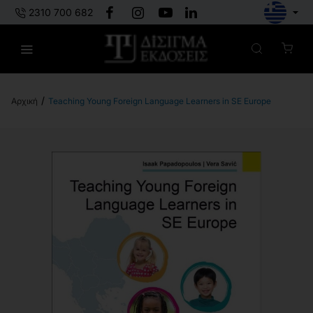
2310 700 682
Teaching Young Foreign Language Learners in SE Europe
h
o
m
e