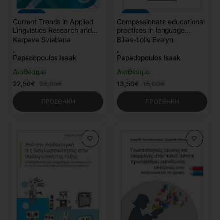
-10%
-10%
Current Trends in Applied
Compassionate educational
Linguistics Research and
practices in language
Implementation
learning
Karpava Sviatlana
Bilias-Lolis Evelyn
,
,
Papadopoulos Isaak
Papadopoulos Isaak
Διαθέσιμο
Διαθέσιμο
22,50€
25,00€
13,50€
15,00€
ΠΡΟΣΘΉΚΗ
ΠΡΟΣΘΉΚΗ