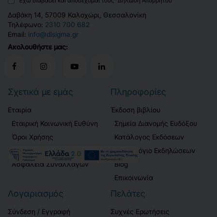
Έχω διαβάσει και αποδέχομαι τους
Δήλωση Απορρήτου
Δαβάκη 14, 57009 Καλοχώρι, Θεσσαλονίκη
Τηλέφωνο:
2310 700 682
Email:
info@disigma.gr
Ακολουθήστε μας:
Σχετικά με εμάς
Πληροφορίες
Εταιρία
Έκδοση βιβλίου
Εταιρική Κοινωνική Ευθύνη
Σημεία Διανομής Ευδόξου
Όροι Χρήσης
Κατάλογος Εκδόσεων
Δήλωση Απορρήτου
Ημερολόγιο Εκδηλώσεων
Ασφάλεια Συναλλαγών
Blog
Επικοινωνία
Λογαριασμός
Πελάτες
Σύνδεση / Εγγραφή
Συχνές Ερωτήσεις