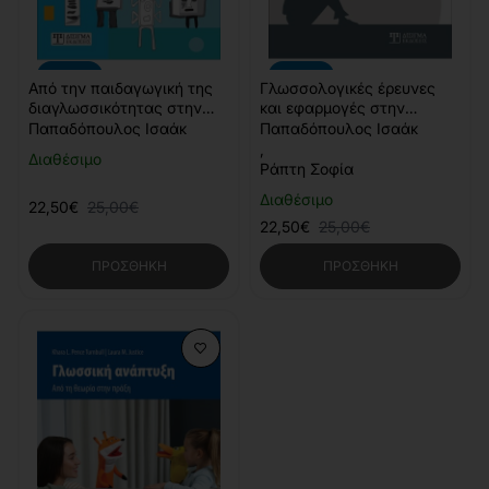
-10%
-10%
Από την παιδαγωγική της
Γλωσσολογικές έρευνες
διαγλωσσικότητας στην
και εφαρμογές στην
παιδαγωγική της τάξης
πολυδιάστατη
Παπαδόπουλος Ισαάκ
Παπαδόπουλος Ισαάκ
πρωτοβάθμια εκπαίδευση
,
Διαθέσιμο
Ράπτη Σοφία
Διαθέσιμο
22,50€
25,00€
22,50€
25,00€
ΠΡΟΣΘΉΚΗ
ΠΡΟΣΘΉΚΗ