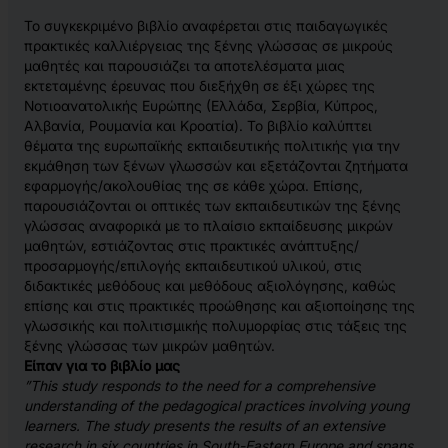
Το συγκεκριμένο βιβλίο αναφέρεται στις παιδαγωγικές
πρακτικές καλλιέργειας της ξένης γλώσσας σε μικρούς
μαθητές και παρουσιάζει τα αποτελέσματα μιας
εκτεταμένης έρευνας που διεξήχθη σε έξι χώρες της
Νοτιοανατολικής Ευρώπης (Ελλάδα, Σερβία, Κύπρος,
Αλβανία, Ρουμανία και Κροατία). Το βιβλίο καλύπτει
θέματα της ευρωπαϊκής εκπαιδευτικής πολιτικής για την
εκμάθηση των ξένων γλωσσών και εξετάζονται ζητήματα
εφαρμογής/ακολουθίας της σε κάθε χώρα. Επίσης,
παρουσιάζονται οι οπτικές των εκπαιδευτικών της ξένης
γλώσσας αναφορικά με το πλαίσιο εκπαίδευσης μικρών
μαθητών, εστιάζοντας στις πρακτικές ανάπτυξης/
προσαρμογής/επιλογής εκπαιδευτικού υλικού, στις
διδακτικές μεθόδους και μεθόδους αξιολόγησης, καθώς
επίσης και στις πρακτικές προώθησης και αξιοποίησης της
γλωσσικής και πολιτισμικής πολυμορφίας στις τάξεις της
ξένης γλώσσας των μικρών μαθητών.
Είπαν για το βιβλίο μας
”This study responds to the need for a comprehensive
understanding of the pedagogical practices involving young
learners. The study presents the results of an extensive
research in six countries in South-Eastern Europe and spans