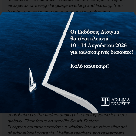
all aspects of foreign language teaching and learning, from
teacher education and teacher cognition, policy and
materials velopment and evaluation to intercultural
awareness and alternative assessment. The book is an
invaluable contribution to the growing research in the field of
early foreign language learning”
Prof. Nikos Sifakis, University of Athens, Greece
”This book provides a thorough examination and investigation
of teachers’ perspectives and practices with regard to young
learners. This book is an important contribution in the field of
teaching young learners as it can facilitate our understanding
in the South-Eastern European countries’ policies and
educational practices. The book also covers topics of lesson-
plan design, modern methods of teaching and assessment,
materials design and interculturalism, which are important
“elements” for a teacher of the 21st century”
Prof. Shpresa Delija, University of Tirana, Albania
”Papadopoulos and Savic have produced an important
contribution to the understanding of teaching young learners
globally. Their focus on specific South-Eastern
European countries provides a window into an interesting set
of educational contexts. I believe teachers and researchers