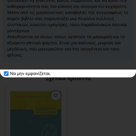
Φιλοδοξεί να γίνει ένας καλός σύμβουλος και να κάνει την
καθημερινότητά σας πιο εύκολη και σίγουρα πιο ευχάριστη.
Μέσα από τις μικρασιατικές καταβολές της συγγραφέως το
παρόν βιβλίο σας παρουσιάζει μια πλούσια συλλογή
συνταγών, εύκολες-γρήγορες, τόσο παραδοσιακών όσο και
μοντέρνων.
Απευθύνεται σε όλους όσους αγαπούν τη μαγειρική και το
εξαίρετο σπιτικό φαγητό. Είναι για εκείνους, μικρούς και
μεγάλους, που μαγειρεύουν για την οικογένεια και τους
φίλους.
Να μην εμφανίζεται.
Σχετικά προϊόντα