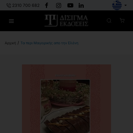
2310 700 682
Τα περι Μαγειρικής απο την Ελένη
h
o
m
e