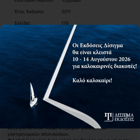
Έτος Έκδοσης
2011
Σελίδες
176
ISBN
978-960-9904-87-2
Βάρος
0.75kg
Περιγραφή
Περιεχόμενα
Συγγραφείς
Αίτημα για δωρεάν αντίτυπο
Το βιβλίο
ΤΑ ΠΕΡΙ ΜΑΓΕΙΡΙΚΗΣ ΑΠΟ ΤΗΝ ΕΛΕΝΗ
θα σας
οδηγήσει σε έναν κόσμο υπέροχων γεύσεων και
γαστρονομικών απολαύσεων.