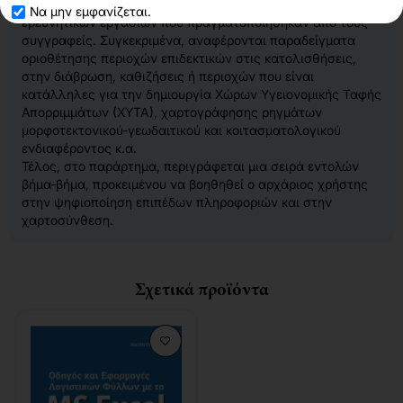
χαρτών μέσω των ΓΣΠ, παρουσιάζονται τα αποτελέσματα
Να μην εμφανίζεται.
ερευνητικών εργασιών που πραγματοποιήθηκαν από τους
συγγραφείς. Συγκεκριμένα, αναφέρονται παραδείγματα
οριοθέτησης περιοχών επιδεκτικών στις κατολισθήσεις,
στην διάβρωση, καθιζήσεις ή περιοχών που είναι
κατάλληλες για την δημιουργία Χώρων Υγειονομικής Ταφής
Απορριμμάτων (ΧΥΤΑ), χαρτογράφησης ρηγμάτων
μορφοτεκτονικού‐γεωδαιτικού και κοιτασματολογικού
ενδιαφέροντος κ.α.
Τέλος, στο παράρτημα, περιγράφεται μια σειρά εντολών
βήμα‐βήμα, προκειμένου να βοηθηθεί ο αρχάριος χρήστης
στην ψηφιοποίηση επιπέδων πληροφοριών και στην
χαρτοσύνθεση.
Σχετικά προϊόντα