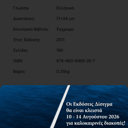
Γλώσσα
Ελληνικά
Διαστάσεις
17x24 cm
Εσωτερικό Βιβλίου
Έγχρωμο
Έτος Έκδοσης
2011
Σελίδες
190
ISBN
978-960-9495-25-7
Βάρος
0.35kg
Περιγραφή
Περιεχόμενα
Συγγραφείς
Αίτημα για δωρεάν αντίτυπο