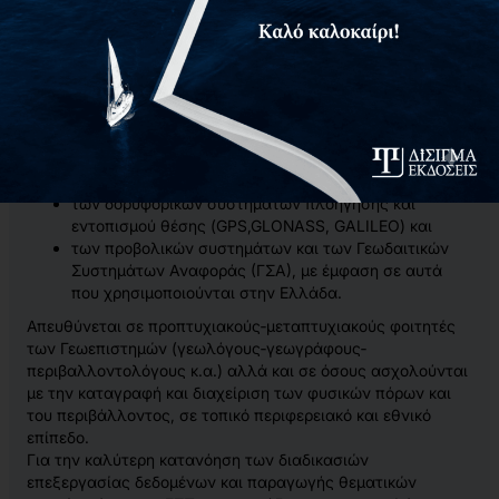
Στο βιβλίο αυτό, περιγράφονται και αναλύονται βασικές και
προχωρημένες έννοιες των κάτωθι γνωστικών
αντικειμένων:
της Ψηφιακής Χαρτογραφίας
των Γεωγραφικών Συστημάτων Πληροφοριών (GIS)
(χωρικά‐μη χωρικά δεδομένα, επίπεδα πληροφοριών
και λήψη αποφάσεων),
των δορυφορικών συστημάτων πλοήγησης και
εντοπισμού θέσης (GPS,GLONASS, GALILEO) και
των προβολικών συστημάτων και των Γεωδαιτικών
Συστημάτων Αναφοράς (ΓΣΑ), με έμφαση σε αυτά
που χρησιμοποιούνται στην Ελλάδα.
Απευθύνεται σε προπτυχιακούς‐μεταπτυχιακούς φοιτητές
των Γεωεπιστημών (γεωλόγους‐γεωγράφους‐
περιβαλλοντολόγους κ.α.) αλλά και σε όσους ασχολούνται
με την καταγραφή και διαχείριση των φυσικών πόρων και
του περιβάλλοντος, σε τοπικό περιφερειακό και εθνικό
επίπεδο.
Για την καλύτερη κατανόηση των διαδικασιών
επεξεργασίας δεδομένων και παραγωγής θεματικών