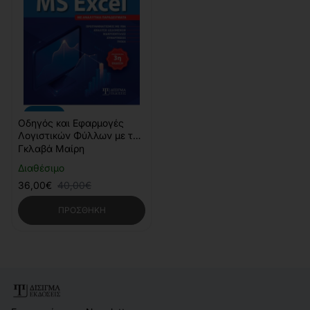
-10%
Οδηγός και Εφαρμογές
Λογιστικών Φύλλων με το
MS Excel
Γκλαβά Μαίρη
Διαθέσιμο
36,00€
40,00€
ΠΡΟΣΘΉΚΗ