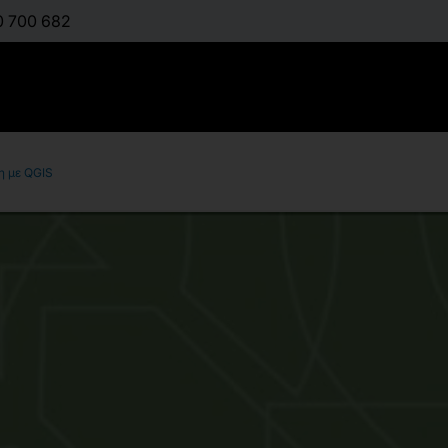
0 700 682
η με QGIS
Χαρτογραφ
αποτύπωση
:
ΞΗΡΟΓΙΑΝΝΟΠΟΎΛ
Διαθέσιμο