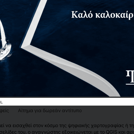
ι.
φείς
Αίτημα για δωρεάν αντίτυπο
μεί να εισαχθεί στον κόσμο της ψηφιακής χαρτογραφίας ή 
λίδες του, ο αναγνώστης εξοικειώνεται με το QGIS και αρχ