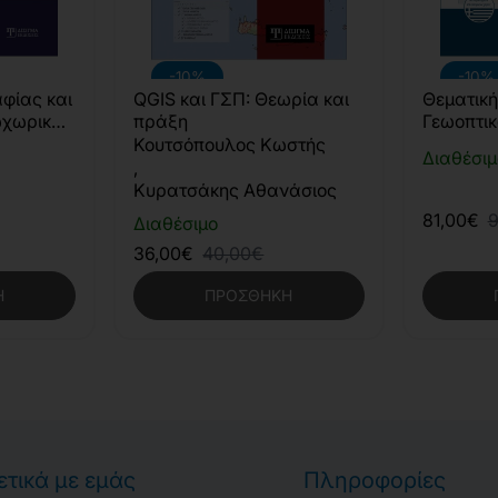
-10%
-10%
φίας και
QGIS και ΓΣΠ: Θεωρία και
Θεματική
ωχωρικών
πράξη
Γεωοπτικ
Κουτσόπουλος Κωστής
Διαθέσιμ
,
Κυρατσάκης Αθανάσιος
81,00€
9
Διαθέσιμο
36,00€
40,00€
Η
ΠΡΟΣΘΉΚΗ
ετικά με εμάς
Πληροφορίες