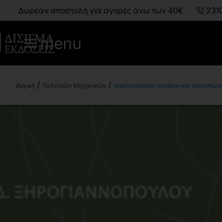
Δωρεάν αποστολή για αγορές άνω των 40€
231
menu
Πολιτικών Μηχανικών
Χαρτογραφική σύνθεση και αποτύπωσ
h
o
m
e