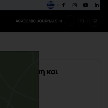
ACADEMIC JOURNALS
ική σύνθεση και
 με QGIS
ΟΥ ΆΝΝΑ