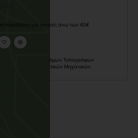
,00€
άν παράδοση για αγορές άνω των 40€
μες Μηχανικών
,
Αγρονόμων Τοπογράφων
κών Χωροταξίας
,
Πολιτικών Μηχανικών
υ
λληνικά
1x29 cm
γχρωμο