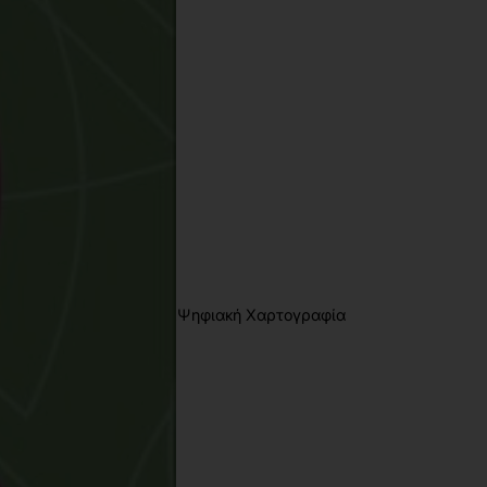
023
22081727
80
χι
78-618-202-152-1
,
ισμικά ανοιχτού κώδικα
Ψηφιακή Χαρτογραφία