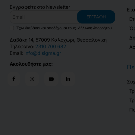
Εγγραφείτε στο Newsletter
Ετα
Email
ΕΓΓΡΑΦΉ
Ετ
Όρ
Έχω διαβάσει και αποδέχομαι τους
Δήλωση Απορρήτου
Δή
Δαβάκη 14, 57009 Καλοχώρι, Θεσσαλονίκη
Τηλέφωνο:
2310 700 682
Ασ
Email:
info@disigma.gr
Ακολουθήστε μας:
Πε
Συχ
Τρ
Τρ
Πο