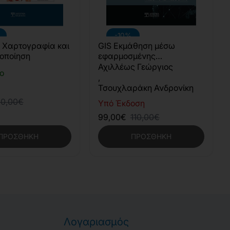
-10%
 Χαρτογραφία και
GIS Εκμάθηση μέσω
οποίηση
εφαρμοσμένης
προσέγγισης
Αχιλλέως Γεώργιος
ο
,
Τσουχλαράκη Ανδρονίκη
0,00€
Υπό Έκδοση
99,00€
110,00€
ΠΡΟΣΘΉΚΗ
ΠΡΟΣΘΉΚΗ
Λογαριασμός