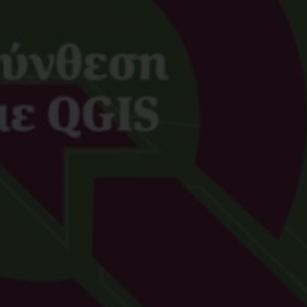
Έτος Έκδοσης
2
Κωδικός Ευδόξου
1
Σελίδες
4
Συνοδευτικό Υλικό
Ό
ISBN
9
Ετικέτες:
,
,
,
GIS
QGIS
ΓΣΠ
Λογ