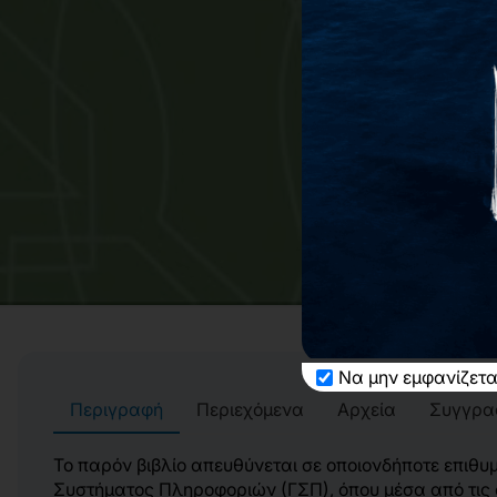
Να μην εμφανίζετα
Περιγραφή
Περιεχόμενα
Αρχεία
Συγγρα
Το παρόν βιβλίο απευθύνεται σε οποιονδήποτε επιθυ
Συστήματος Πληροφοριών (ΓΣΠ), όπου μέσα από τις σε