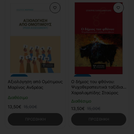
-10%
-10%
Αξιολόγηση από Ομότιμους
Ο δήμιος του φθόνου:
Ψυχοθεραπευτικά ταξίδια
Μαρίνος Ανδρέας
στο άβατον
Χαραλαμπίδης Σταύρος
Διαθέσιμο
Διαθέσιμο
13,50€
15,00€
13,50€
15,00€
ΠΡΟΣΘΉΚΗ
ΠΡΟΣΘΉΚΗ