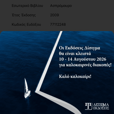
Εσωτερικό Βιβλίου
Ασπρόμαυρο
Έτος Έκδοσης
2009
Κωδικός Ευδόξου
77112248
Σελίδες
168
ISBN
978-960-9904-81-0
Βάρος
0.30kg
Περιγραφή
Περιεχόμενα
Συγγραφείς
Αίτημα για δωρεάν αντίτυπο
Η Περιβαλλοντική Εκπαίδευση είναι η διαδικασία μέσω της