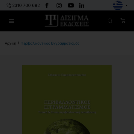
2310 700 682
Περιβαλλοντικός Εγγραμματισμός
h
o
m
e