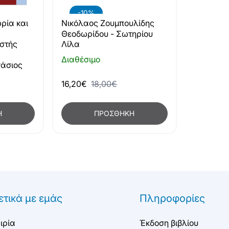
-10%
ρία και
Νικόλαος Ζουμπουλίδης
Θεοδωρίδου - Σωτηρίου
στής
Λίλα
Διαθέσιμο
άσιος
16,20€
18,00€
Η
ΠΡΟΣΘΉΚΗ
ετικά με εμάς
Πληροφορίες
ιρία
Έκδοση βιβλίου