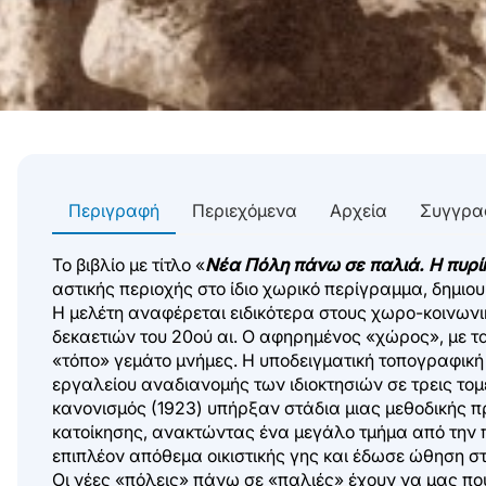
Περιγραφή
Περιεχόμενα
Αρχεία
Συγγρα
Το βιβλίο με τίτλο «
Νέα Πόλη πάνω σε παλιά. Η πυρ
αστικής περιοχής στο ίδιο χωρικό περίγραμμα, δημιο
Η μελέτη αναφέρεται ειδικότερα στους χωρο-κοινων
δεκαετιών του 20ού αι. Ο αφηρημένος «χώρος», με τα
«τόπο» γεμάτο μνήμες. Η υποδειγματική τοπογραφικ
εργαλείου αναδιανομής των ιδιοκτησιών σε τρεις τομε
κανονισμός (1923) υπήρξαν στάδια μιας μεθοδικής π
κατοίκησης, ανακτώντας ένα μεγάλο τμήμα από την
επιπλέον απόθεμα οικιστικής γης και έδωσε ώθηση σ
Οι νέες «πόλεις» πάνω σε «παλιές» έχουν να μας πουν