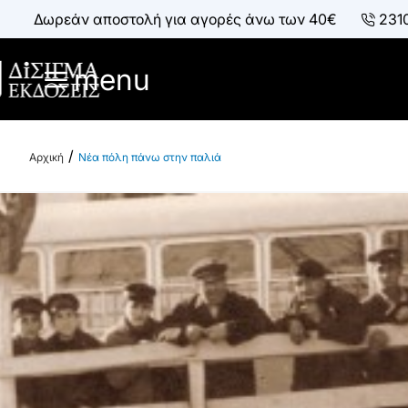
Δωρεάν αποστολή για αγορές άνω των 40€
231
menu
Νέα πόλη πάνω στην παλιά
h
o
m
e