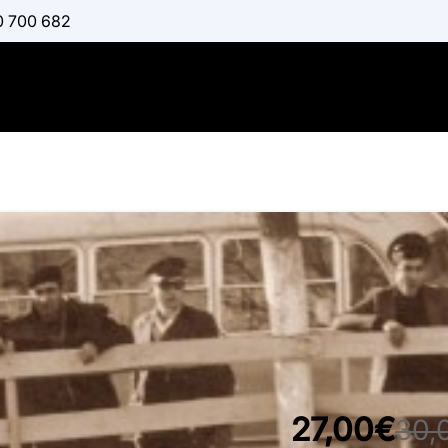
0 700 682
Νέα πόλη 
:
ΘΕΟΔΩΡΊΔΟΥ - ΣΩΤ
Διαθέσιμο
27,00€
30,