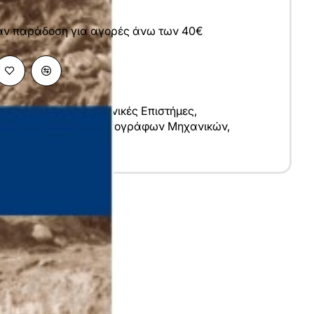
άν παράδοση για αγορές άνω των 40€
μες Μηχανικών
,
Κοινωνικές Επιστήμες
,
νικών
,
Αγρονόμων Τοπογράφων Μηχανικών
,
ν
,
Ιστορικά
υ
λληνικά
5x23 cm
αλακό Εξώφυλλο