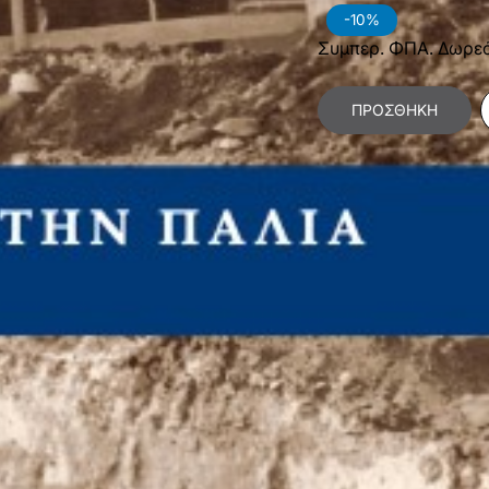
-10%
Συμπερ. ΦΠΑ. Δωρε
ΠΡΟΣΘΉΚΗ
Κατηγορίες:
Επιστή
Αρχιτεκτόνων Μηχα
Πολιτικών Μηχανικώ
Χαρακτηριστικά Βιβλίο
Γλώσσα
Ε
Διαστάσεις
2
Εξώφυλλο
Μ