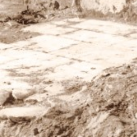
Εσωτερικό Βιβλίου
Έ
Έτος Έκδοσης
2
Κωδικός Ευδόξου
1
Σελίδες
2
Συνοδευτικό Υλικό
Ό
ISBN
9
Βάρος
0