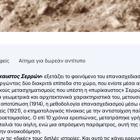
φείς
Αίτημα για δωρεάν αντίτυπο
ίκαυστος Σερρών
» εξετάζει το φαινόμενο του επανασχεδι
υργώντας δύο διακριτά επίπεδα στο χώρο, που ενίοτε μέσα απ
ικούς μετασχηματισμούς που υπέστη η «πυρίκαυστος» Σερρώ
 γεωμετρικά και αρχιτεκτονικά χαρακτηριστικά του, μετουσι
ή αποτύπωση (1914), η μεθοδολογία επανασχεδιασμού μέσω
ίς (1921), ο κτηματολογικός πίνακας με την αντιστοίχιση πα
ροετοιμασίας. O επί 10 χρόνια ερειπιώνας, μετατράπηκε γρ
 παλιά του αίγλη, ενώ μια απρόσμενη παράμετρος, αυτή τ
την ανοικοδόμηση.
 τις «δικές» τους διπλές ιστορίες. Και αυτό τις κάνει ερε