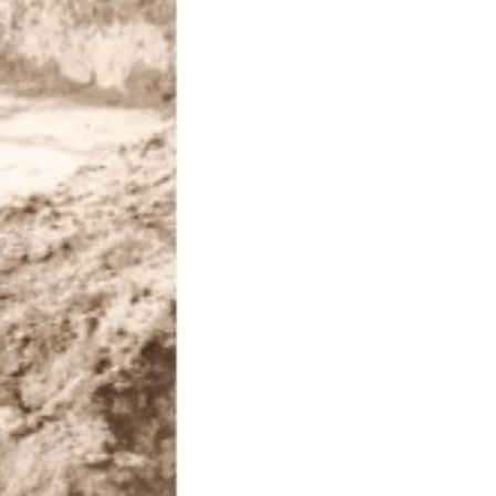
γχρωμο
024
43549684
56
χι
78-618-202-235-1
.99kg