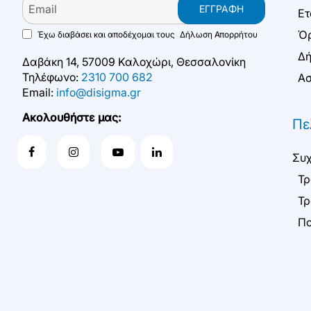
Email
ΕΓΓΡΑΦΉ
Ετ
Όρ
Έχω διαβάσει και αποδέχομαι τους
Δήλωση Απορρήτου
Δή
Δαβάκη 14, 57009 Καλοχώρι, Θεσσαλονίκη
Τηλέφωνο:
2310 700 682
Ασ
Email:
info@disigma.gr
Ακολουθήστε μας:
Πε
Συχ
Τρ
Τρ
Πο