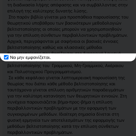
τη διαδικασία λήψης απόφασης και να συμβάλλοντας στην
επιλογή της καλύτερης δυνατής λύσης.
Στο παρόν βιβλίο γίνεται μια προσπάθεια παρουσίασης του
θεωρητικού υποβάθρου των βασικότερων μεθοδολογιών
βελτιστοποίησης οι οποίες μπορούν να χρησιμοποιηθούν
για την επίλυση σύνθετων περιβαλλοντικών προβλημάτων.
Αρχικά, περιγράφονται με σαφήνεια οι βασικές έννοιες
βελτιστοποίησης καθώς και κλασσικές μέθοδοι
βελτιστοποίησης που βασίζονται στο διαφορικό λογισμό.
Να μην εμφανίζεται.
Στην συνέχεια, παρουσιάζονται οι κύριες μέθοδοι
βελτιστοποίησης του Γραμμικού, Μη-Γραμμικού, Ακέραιου
και Πολυστοχικού Προγραμματισμού.
Σε κάθε κεφάλαιο γίνεται λεπτομερειακή παρουσίαση της
θεωρίας που διέπει κάθε μέθοδο βελτιστοποίησης και
ταυτόχρονα γίνεται επίλυση αριθμητικών παραδειγμάτων
για την καλύτερη κατανόηση των θεωρητικών εννοιών. Στη
συνέχεια παρουσιάζεται βήμα-προς-βήμα η επίλυση
περιβαλλοντικών προβλημάτων με την εφαρμογή των
συγκεκριμένων μεθόδων. Ιδιαίτερη σημασία δίνεται στη
φυσική ερμηνεία των αποτελεσμάτων της εφαρμογής των
μεθόδων βελτιστοποίησης κατά την επίλυση σύνθετων
περιβαλλοντικών προβλημάτων.