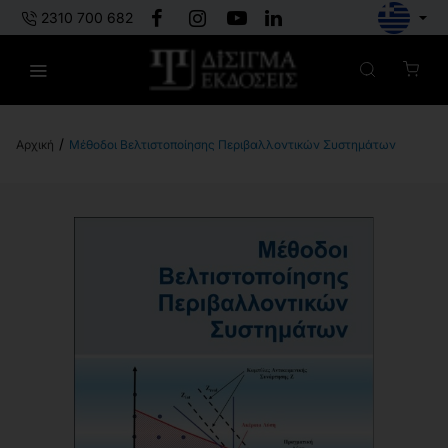
2310 700 682
Μέθοδοι Βελτιστοποίησης Περιβαλλοντικών Συστημάτων
h
o
m
e