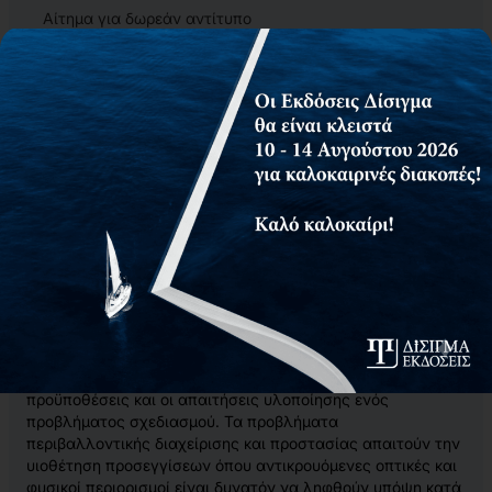
Αίτημα για δωρεάν αντίτυπο
Η διαχείριση και προστασία του περιβάλλοντος απαιτεί
πέραν της απαραίτητης τεχνολογικής γνώσης και
υποδομής, τη χρήση μαθηματικών προσεγγίσεων
προκειμένου να επιτυγχάνεται κάθε φορά ο βέλτιστος
σχεδιασμός των παρεμβάσεων, των έργων και των
δραστηριοτήτων που συμβάλλουν στην βελτίωση του
περιβάλλοντος και της ποιότητας ζωής των πολιτών. Στην
διαδικασία αυτή του σχεδιασμού, ο σκοπός και τα κριτήρια
αξιολόγησης θα πρέπει να αποτυπώνουν με ακρίβεια τους
στόχους. Ταυτόχρονα θα πρέπει να λαμβάνονται υπόψη οι
διαφορετικές οπτικές και συμφέροντα προκειμένου η τελική
λύση να είναι η βέλτιστη ή σχεδόν βέλτιστη.
Οι μέθοδοι βελτιστοποίησης αποτελούν ίσως το πιο
χρήσιμο εργαλείο της Επιχειρησιακής Έρευνας όπου
αποτυπώνονται με μαθηματικό τρόπο οι στόχοι, οι
προϋποθέσεις και οι απαιτήσεις υλοποίησης ενός
προβλήματος σχεδιασμού. Τα προβλήματα
περιβαλλοντικής διαχείρισης και προστασίας απαιτούν την
υιοθέτηση προσεγγίσεων όπου αντικρουόμενες οπτικές και
φυσικοί περιορισμοί είναι δυνατόν να ληφθούν υπόψη κατά