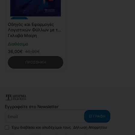
-10%
Οδηγός και Εφαρμογές
Λογιστικών Φύλλων με το
MS Excel
Γκλαβά Μαίρη
Διαθέσιμο
36,00€
40,00€
ΠΡΟΣΘΉΚΗ
Εγγραφείτε στο Newsletter
Email
ΕΓΓΡΑΦΉ
Έχω διαβάσει και αποδέχομαι τους
Δήλωση Απορρήτου