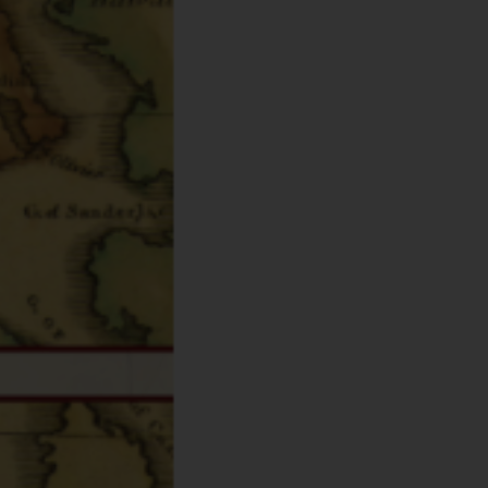
33026746
56
χι
78-618-202-186-6
.45kg