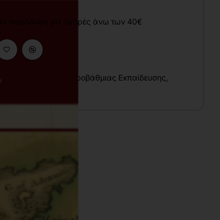
άν παράδοση για αγορές άνω των 40€
κές Επιστήμες
,
Δευτεροβάθμιας Εκπαίδευσης
,
μός
υ
λληνικά
7x24 cm
ικτό
024