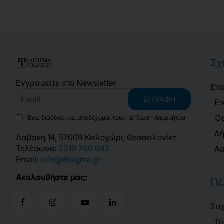
Σχ
Εγγραφείτε στο Newsletter
Ετα
Email
ΕΓΓΡΑΦΉ
Ετ
Όρ
Έχω διαβάσει και αποδέχομαι τους
Δήλωση Απορρήτου
Δή
Δαβάκη 14, 57009 Καλοχώρι, Θεσσαλονίκη
Τηλέφωνο:
2310 700 682
Ασ
Email:
info@disigma.gr
Ακολουθήστε μας:
Πε
Συχ
Τρ