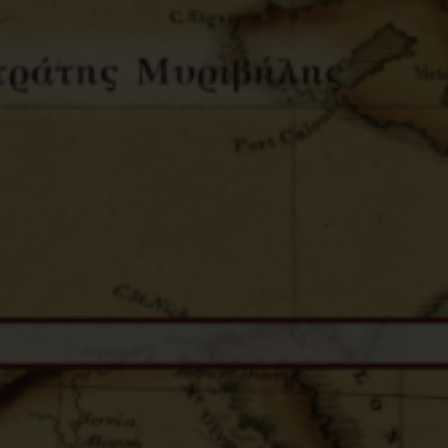
Κωδικός Ευδόξου
1
Σελίδες
2
Συνοδευτικό Υλικό
Ό
ISBN
9
Βάρος
0