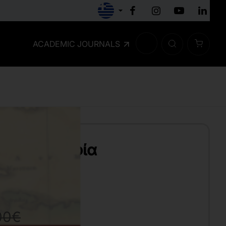
ACADEMIC JOURNALS
κή Γεωγραφία
00€