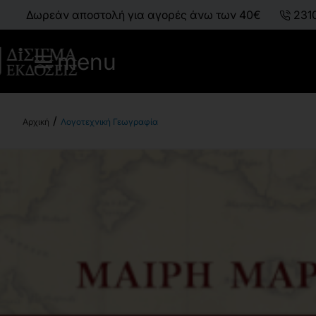
Δωρεάν αποστολή για αγορές άνω των 40€
231
menu
Λογοτεχνική Γεωγραφία
h
o
m
e