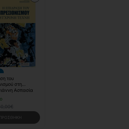
ση του
νισμού στη
η τέχνη
ιάννη Ασπασία
ο
30,00€
ΠΡΟΣΘΉΚΗ