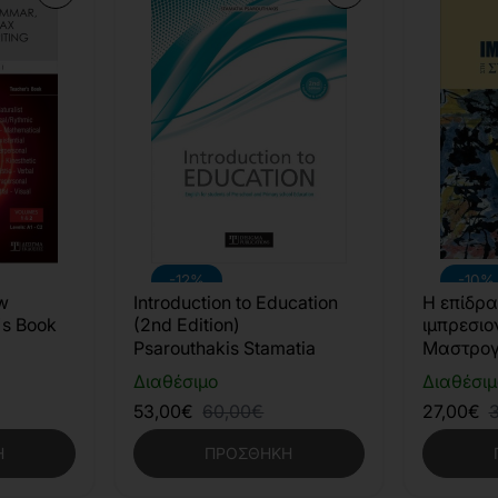
-12%
-10%
w
Introduction to Education
Η επίδρα
's Book
(2nd Edition)
ιμπρεσιο
σύγχρον
Psarouthakis Stamatia
Μαστρογ
Διαθέσιμο
Διαθέσιμ
53,00€
60,00€
27,00€
Η
ΠΡΟΣΘΉΚΗ