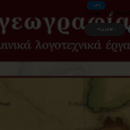
-10%
Συμπερ. ΦΠΑ. Δωρε
ΠΡΟΣΘΉΚΗ
Κατηγορίες:
Κοινωνι
Ψυχολογία
,
Πολιτισ
Χαρακτηριστικά Βιβλίο
Γλώσσα
Ε
Διαστάσεις
1
Εσωτερικό Βιβλίου
Μ
Έτος Έκδοσης
2