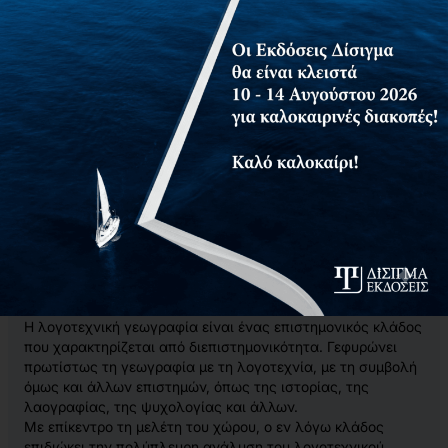
Το παρόν βιβλίο φιλοδοξεί να αποτελέσει ένα εναρκτήριο
λάκτισμα για μια πιο συστηματική και πολυεπίπεδη
ανάλυση του μυθοπλαστικού χώρου στην ελληνική
λογοτεχνία. Η μελέτη των έργων που πραγματοποιείται
επιχειρεί να συμβάλει στην ανάπτυξη του κλάδου της
λογοτεχνικής γεωγραφίας στην Ελλάδα μελετώντας τον
χώρο στα λογοτεχνικά έργα με δυο τρόπους:
με την ανάλυση του αναπαριστάμενου χώρου
εφαρμόζοντας για πρώτη φορά τη γεωκριτική μέθοδο
του Β.Westphal, όπως τη συστηματοποίησε στο έργο
του La Géocritique. Réel, fiction, espace (2007),
με τη χαρτογράφηση του αναπαριστάμενου χώρου
της λογοτεχνίας αντλώντας γεωγραφικές
πληροφορίες από το κείμενο.
Η λογοτεχνική γεωγραφία είναι ένας επιστημονικός κλάδος
που χαρακτηρίζεται από διεπιστημονικότητα. Γεφυρώνει
πρωτίστως τη γεωγραφία με τη λογοτεχνία, με τη συμβολή
όμως και άλλων επιστημών, όπως της ιστορίας, της
λαογραφίας, της ψυχολογίας και άλλων.
Με επίκεντρο τη μελέτη του χώρου, ο εν λόγω κλάδος
επιδιώκει την πολύπλευρη ανάλυση του λογοτεχνικού