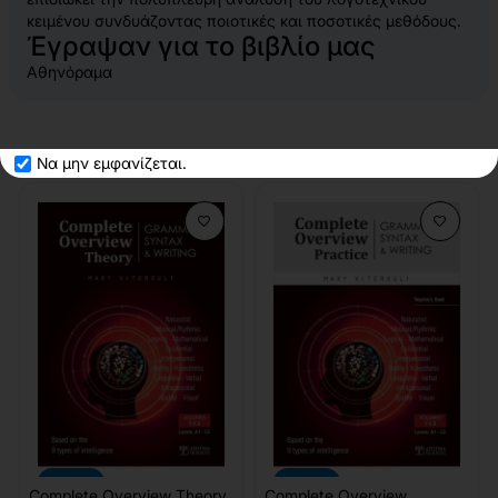
κειμένου συνδυάζοντας ποιοτικές και ποσοτικές μεθόδους.
Έγραψαν για το βιβλίο μας
Αθηνόραμα
Σχετικά προϊόντα
Να μην εμφανίζεται.
-10%
-10%
Complete Overview Theory
Complete Overview