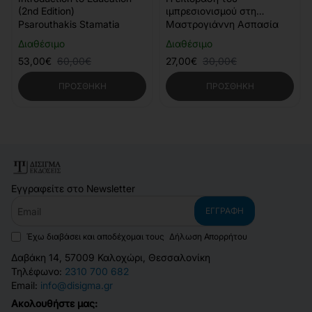
(2nd Edition)
ιμπρεσιονισμού στη
σύγχρονη τέχνη
Psarouthakis Stamatia
Μαστρογιάννη Ασπασία
Διαθέσιμο
Διαθέσιμο
53,00€
60,00€
27,00€
30,00€
ΠΡΟΣΘΉΚΗ
ΠΡΟΣΘΉΚΗ
Εγγραφείτε στο Newsletter
Email
ΕΓΓΡΑΦΉ
Έχω διαβάσει και αποδέχομαι τους
Δήλωση Απορρήτου
Δαβάκη 14, 57009 Καλοχώρι, Θεσσαλονίκη
Τηλέφωνο:
2310 700 682
Email:
info@disigma.gr
Ακολουθήστε μας: