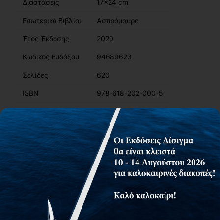
Διαστάσεις
17x24 cm
Εσωτερικό Βιβλίου
Ασπρόμαυρο
Έτος Έκδοσης
2020
Κωδικός Ευδόξου
94689623
Σελίδες
620
ISBN
978-618-202-000-5
Περιγραφή
Συγγραφείς
Αίτημα για δωρεάν αντίτυπο
Το βιβλίο «ΜΑΝΑΤΖΜΕΝΤ: Βασικές αρχές και σύγχρονες