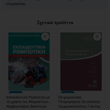
επιχείρησης.
Σχετικά προϊόντα
-10%
-10%
Εκπαιδευτική Ρομποτική με
Επιχειρησιακή
τη χρήση του Μικροελεγκτή
Πληροφορική (2η έκδοση)
BBC Micro:bit
Καρβουνιάρης Βασίλειος
Γεωργακόπουλος Γιάννης