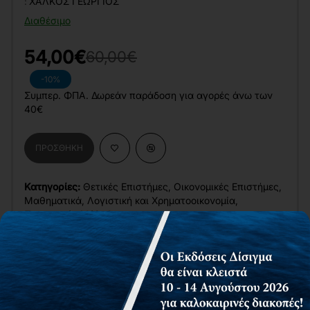
:
ΧΆΛΚΟΣ ΓΕΏΡΓΙΟΣ
Διαθέσιμο
54,00€
60,00€
-10%
Συμπερ. ΦΠΑ. Δωρεάν παράδοση για αγορές άνω των
40€
ΠΡΟΣΘΉΚΗ
Κατηγορίες:
Θετικές Επιστήμες
,
Οικονομικές Επιστήμες
,
Μαθηματικά
,
Λογιστική και Χρηματοοικονομία
,
Ποσοστικές Μέθοδοι
Χαρακτηριστικά Βιβλίου
Γλώσσα
Ελληνικά