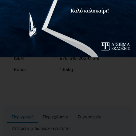
Διαστάσεις
17x24 cm
Εσωτερικό Βιβλίου
Έγχρωμο
Έτος Έκδοσης
2020
Κωδικός Ευδόξου
94700714
Σελίδες
776
ISBN
978-618-202-015-9
Βάρος
1.65kg
Περιγραφή
Περιεχόμενα
Συγγραφείς
Αίτημα για δωρεάν αντίτυπο