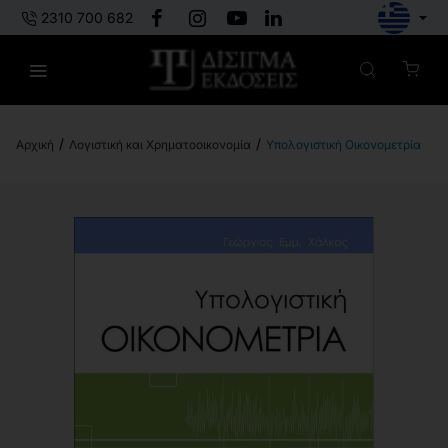
2310 700 682
Λογιστική και Χρηματοοικονομία
Υπολογιστική Οικονομετρία
h
o
m
e