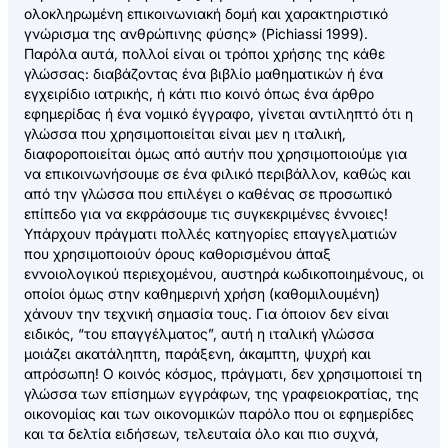
ολοκληρωμένη επικοινωνιακή δομή και χαρακτηριστικό
γνώρισμα της ανθρώπινης φύσης» (Pichiassi 1999).
Παρόλα αυτά, πολλοί είναι οι τρόποι χρήσης της κάθε
γλώσσας: διαβάζοντας ένα βιβλίο μαθηματικών ή ένα
εγχειρίδιο ιατρικής, ή κάτι πιο κοινό όπως ένα άρθρο
εφημερίδας ή ένα νομικό έγγραφο, γίνεται αντιληπτό ότι η
γλώσσα που χρησιμοποιείται είναι μεν η ιταλική,
διαφοροποιείται όμως από αυτήν που χρησιμοποιούμε για
να επικοινωνήσουμε σε ένα φιλικό περιβάλλον, καθώς και
από την γλώσσα που επιλέγει ο καθένας σε προσωπικό
επίπεδο για να εκφράσουμε τις συγκεκριμένες έννοιες!
Υπάρχουν πράγματι πολλές κατηγορίες επαγγελματιών
που χρησιμοποιούν όρους καθορισμένου άπαξ
εννοιολογικού περιεχομένου, αυστηρά κωδικοποιημένους, οι
οποίοι όμως στην καθημερινή χρήση (καθομιλουμένη)
χάνουν την τεχνική σημασία τους. Για όποιον δεν είναι
ειδικός, “του επαγγέλματος”, αυτή η ιταλική γλώσσα
μοιάζει ακατάληπτη, παράξενη, άκαμπτη, ψυχρή και
απρόσωπη! Ο κοινός κόσμος, πράγματι, δεν χρησιμοποιεί τη
γλώσσα των επίσημων εγγράφων, της γραφειοκρατίας, της
οικονομίας και των οικονομικών παρόλο που οι εφημερίδες
και τα δελτία ειδήσεων, τελευταία όλο και πιο συχνά,