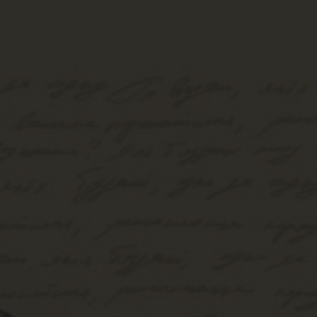
Εσωτερικό Βιβλίου
Έ
Έτος Έκδοσης
2
Κωδικός Ευδόξου
1
Σελίδες
3
Συνοδευτικό Υλικό
Ό
ISBN
9
Βάρος
0