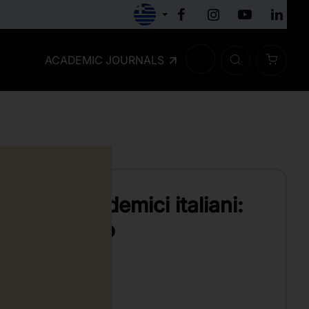
ACADEMIC JOURNALS
 testi accademici italiani:
e al pensiero