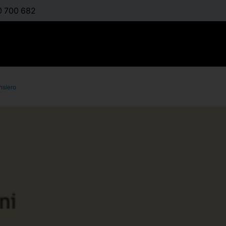
0 700 682
ensiero
Antologia di
dalle parol
:
MILIONI GEORGIA
Διαθέσιμο