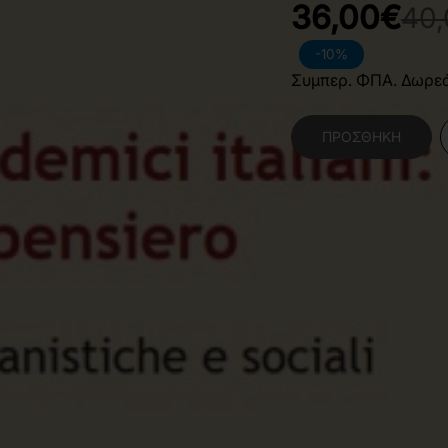
36,00€
40
-10%
Συμπερ. ΦΠΑ. Δωρε
ΠΡΟΣΘΉΚΗ
Κατηγορίες:
Κοινωνι
Ιταλικά
,
Φιλοσοφία
Χαρακτηριστικά Βιβλίο
Γλώσσα
I
Διαστάσεις
2
Εξώφυλλο
Μ