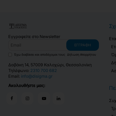
Σχ
Εγγραφείτε στο Newsletter
Ετα
Email
ΕΓΓΡΑΦΉ
Ετ
Όρ
Έχω διαβάσει και αποδέχομαι τους
Δήλωση Απορρήτου
Δή
Δαβάκη 14, 57009 Καλοχώρι, Θεσσαλονίκη
Τηλέφωνο:
2310 700 682
Ασ
Email:
info@disigma.gr
Ακολουθήστε μας:
Πε
Συχ
Τρ