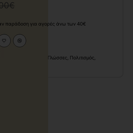
,00€
άν παράδοση για αγορές άνω των 40€
κές Επιστήμες
,
Ξένες Γλώσσες
,
Πολιτισμός
,
υ
talian
1x29 cm
αλακό Εξώφυλλο