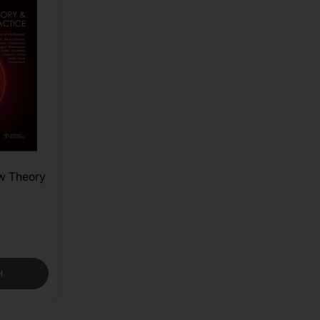
w Theory
Η