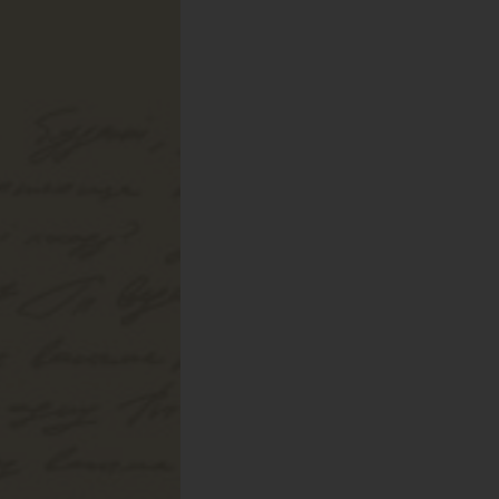
γχρωμο
025
43559765
04
χι
78-618-202-274-0
.59kg