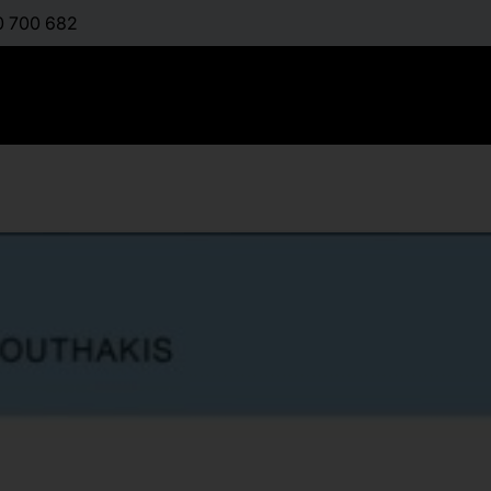
0 700 682
Introducti
Key
:
PSAROUTHAKIS ST
Διαθέσιμο