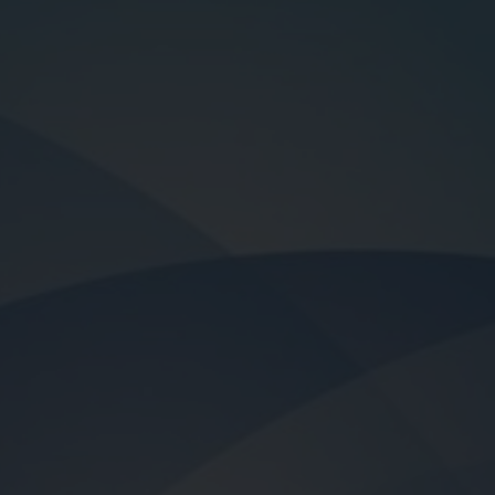
Έτος Έκδοσης
2
Σελίδες
2
ISBN
9
Βάρος
0