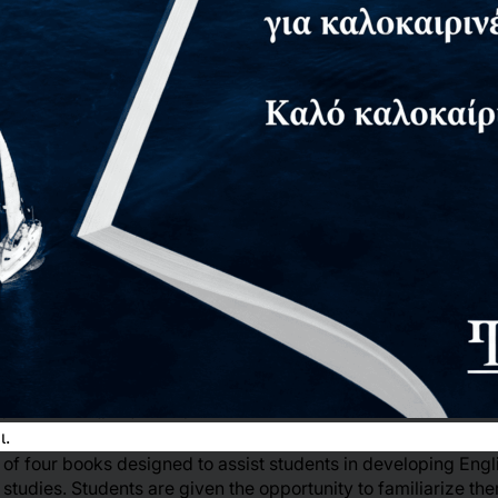
φείς
Αίτημα για δωρεάν αντίτυπο
ι.
four books designed to assist students in developing English
r studies. Students are given the opportunity to familiarize t