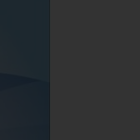
020
56
78-618-202-027-2
.69kg