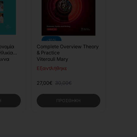
-10%
ονομία
Complete Overview Theory
Ηλικία
& Practice
Άννα
Viterouli Mary
Εξαντλήθηκε
η
27,00€
30,00€
Η
ΠΡΟΣΘΉΚΗ