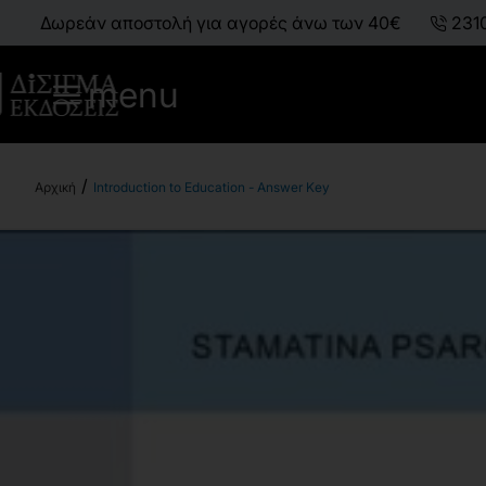
Δωρεάν αποστολή για αγορές άνω των 40€
231
menu
Introduction to Education - Answer Key
h
o
m
e