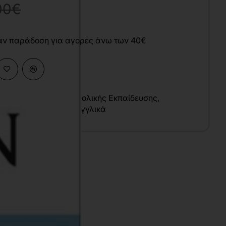
00€
άν παράδοση για αγορές άνω των 40€
κές Επιστήμες
,
Προσχολικής Εκπαίδευσης
,
σης
,
Ξένες Γλώσσες
,
Αγγλικά
υ
nglish
1x29 cm
σπρόμαυρο