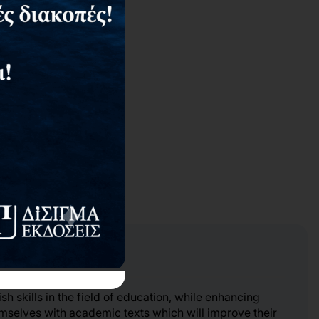
 skills in the field of education, while enhancing
hemselves with academic texts which will improve their