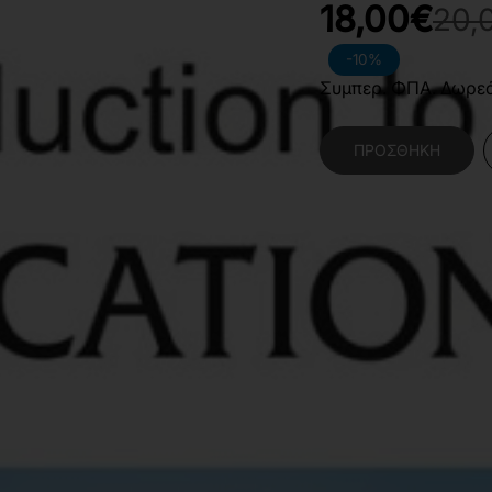
18,00€
20,
-10%
Συμπερ. ΦΠΑ. Δωρε
ΠΡΟΣΘΉΚΗ
Κατηγορίες:
Κοινωνι
Δημοτικής Εκπαίδευ
Χαρακτηριστικά Βιβλίο
Γλώσσα
E
Διαστάσεις
2
Εσωτερικό Βιβλίου
Α