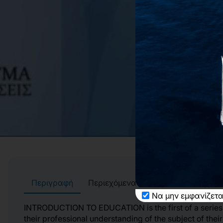
Περιγραφή
Περιεχόμενα
Αρχεία
Συγγρα
Να μην εμφανίζετα
INTRODUCTION TO EDUCATION is the first of a series of 
their professional understanding of the subject of thei