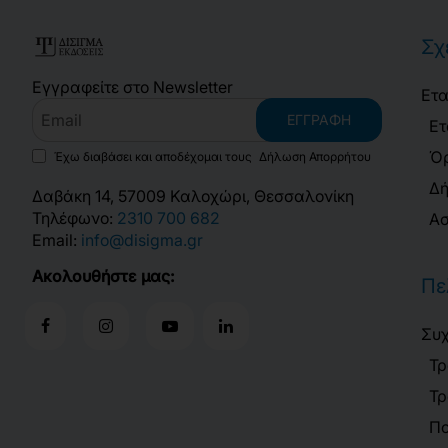
Σχ
Εγγραφείτε στο Newsletter
Ετα
Email
ΕΓΓΡΑΦΉ
Ετ
Όρ
Έχω διαβάσει και αποδέχομαι τους
Δήλωση Απορρήτου
Δή
Δαβάκη 14, 57009 Καλοχώρι, Θεσσαλονίκη
Τηλέφωνο:
2310 700 682
Ασ
Email:
info@disigma.gr
Ακολουθήστε μας:
Πε
Συχ
Τρ
Τρ
Πο