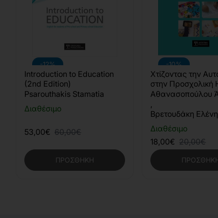
-12%
-10%
Introduction to Education
Χτίζοντας την Αυτ
(2nd Edition)
στην Προσχολική 
(2η έκδοση)
Psarouthakis Stamatia
Αθανασοπούλου 
,
Διαθέσιμο
Βρετουδάκη Ελέν
Διαθέσιμο
53,00€
60,00€
18,00€
20,00€
ΠΡΟΣΘΉΚΗ
ΠΡΟΣΘΉΚ