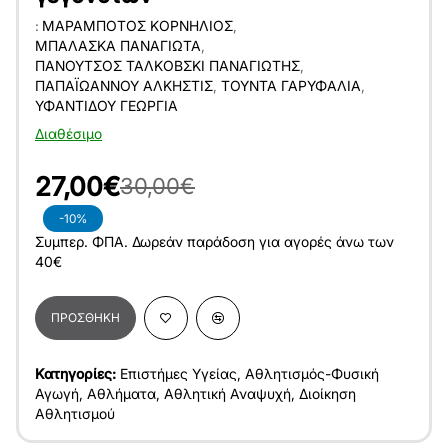
:
ΜΑΡΑΜΠΌΤΟΣ ΚΟΡΝΉΛΙΟΣ
,
ΜΠΑΛΆΣΚΑ ΠΑΝΑΓΙΏΤΑ
,
ΠΑΝΟΎΤΣΟΣ ΤΑΛΚΌΒΣΚΙ ΠΑΝΑΓΙΏΤΗΣ
,
ΠΑΠΑΪΩΆΝΝΟΥ ΆΛΚΗΣΤΙΣ
,
ΤΟΎΝΤΑ ΓΑΡΥΦΑΛΙΆ
,
ΥΦΑΝΤΊΔΟΥ ΓΕΩΡΓΊΑ
Διαθέσιμο
27,00€
30,00€
-10%
Συμπερ. ΦΠΑ. Δωρεάν παράδοση για αγορές άνω των
40€
ΠΡΟΣΘΉΚΗ
Κατηγορίες:
Επιστήμες Υγείας
,
Αθλητισμός-Φυσική
Αγωγή
,
Αθλήματα
,
Αθλητική Αναψυχή
,
Διοίκηση
Αθλητισμού