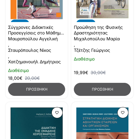
-10%
-33%
Σύγχρονες Διδακτικές
Προώθηση της Φυσικής
Προσεγγίσεις στο Μάθημα
Δραστηριότητας
της Φυσικής Αγωγής (Γ'
Μαυροπούλου Αγγελική
Μιχαλοπούλου Μαρία
τόμος)
,
,
Σταυρόπουλος Νίκος
Τζέτζης Γεώργιος
,
Διαθέσιμο
Χατζημανουήλ Δημήτριος
Διαθέσιμο
19,99€
30,00€
18,00€
20,00€
ΠΡΟΣΘΉΚΗ
ΠΡΟΣΘΉΚΗ