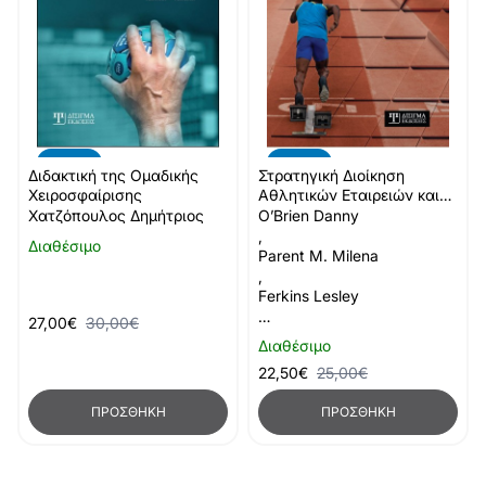
-10%
-10%
Διδακτική της Ομαδικής
Στρατηγική Διοίκηση
Χειροσφαίρισης
Αθλητικών Εταιρειών και
Οργανισμών
Χατζόπουλος Δημήτριος
O’Brien Danny
,
Διαθέσιμο
Parent M. Milena
,
Ferkins Lesley
…
27,00€
30,00€
Διαθέσιμο
22,50€
25,00€
ΠΡΟΣΘΉΚΗ
ΠΡΟΣΘΉΚΗ