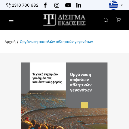
2310 700 682
Οργάνωση ασφαλών αθλητικών γεγονότων
h
o
m
e