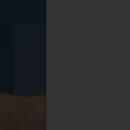
36
78-618-5242-87-9
.57kg