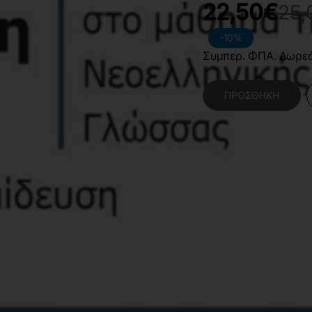
22,50€
25,
-10%
Συμπερ. ΦΠΑ. Δωρε
ΠΡΟΣΘΉΚΗ
Κατηγορίες:
Κοινωνι
Χαρακτηριστικά Βιβλίο
Γλώσσα
Ε
Διαστάσεις
1
Εσωτερικό Βιβλίου
Α
Έτος Έκδοσης
2