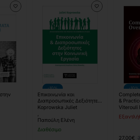
-10%
-10%
στην
Επικοινωνία και
Complete
Διαπροσωπικές Δεξιότητες
& Practic
στην Κοινωνική Εργασία
Koprowska Juliet
Viterouli
,
Εξαντλή
Παπούλη Ελένη
Διαθέσιμο
27,00€