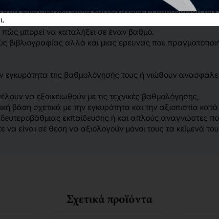
ται στην επιστημονική αλλά και οργανωμένη παρουσίαση τ
ι.
. πώς μπορεί να καταλήξει σε έναν βαθμό.
ούς βιβλιογραφίας αλλά και μιας έρευνας που πραγματοποι
ην εγκυρότητα της βαθμολόγησής τους ή νιώθουν ανασφαλε
 θέλουν να εξοικειωθούν με τις τεχνικές βαθμολόγησης,
κή βάση σχετικά με την εγκυρότητα και την αξιοπιστία κατά
 δευτεροβάθμιας εκπαίδευσης ή και απλούς αναγνώστες πο
να είναι σε θέση να αξιολογούν μόνοι τους τα κείμενά του
Σχετικά προϊόντα