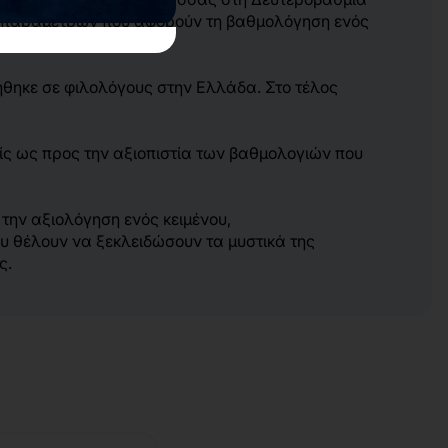
ων παραμέτρων που αφορούν τη βαθμολόγηση ενός
ήθηκε σε φιλολόγους στην Ελλάδα. Στο τέλος
ίς ως προς την αξιοπιστία των βαθμολογιών που
 την αξιολόγηση ενός κειμένου,
υ θέλουν να ξεκλειδώσουν τα μυστικά της
ς.