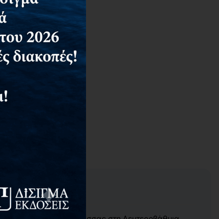
τος της Νεοελληνικής Γλώσσας στη Δευτεροβάθμια