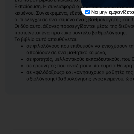
Εκπαίδευση. Η συνεισφορά αυτού του βιβλίου έγκει
Να μην εμφανίζετα
κειμένου.
Συγκεκριμένα, εξετάζεται:
α. τι ελέγχει σε ένα κείμενο ένας βαθμολογητής και
β
Οι δύο αυτοί άξονες προσεγγίζονται μέσω της διεθν
προτείνεται ένα πρακτικό μοντέλο βαθμολόγησης.
Το βιβλίο αυτό απευθύνεται:
σε φιλολόγους που επιθυμούν να ενισχύσουν τ
αποδίδουν σε ένα μαθητικό κείμενο,
σε φοιτητές, μελλοντικούς εκπαιδευτικούς, που
σε ερευνητές που αναζητούν μία ευρεία θεωρητι
σε «φιλόδοξους» και «ανήσυχους» μαθητές της
αξιολόγησης/βαθμολόγησης ενός κειμένου, ώστε 