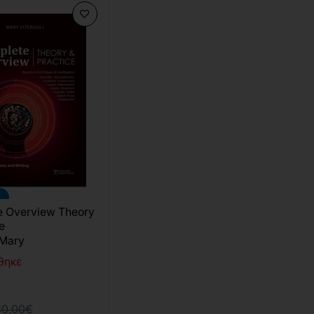
 Overview Theory
e
 Mary
θηκε
30,00€