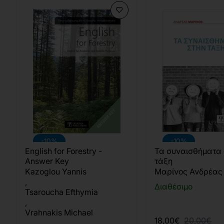
-10%
-10%
English for Forestry -
Τα συναισθήματα 
Answer Key
τάξη
Kazoglou Yannis
Μαρίνος Ανδρέας
,
Διαθέσιμο
Tsaroucha Efthymia
,
Vrahnakis Michael
18,00€
20,00€