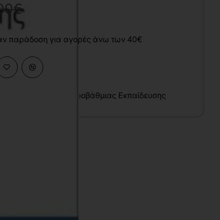
00€
άν παράδοση για αγορές άνω των 40€
κές Επιστήμες
,
Δευτεροβάθμιας Εκπαίδευσης
υ
λληνικά
7x24 cm
σπρόμαυρο
020