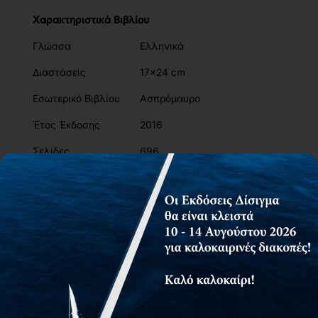
Χαρακτηριστικά Βιβλίου
Γλώσσα
Ελληνικά
Διαστάσεις
17x24 cm
Εσωτερικό Βιβλίου
Ασπρόμαυρο
Έτος Έκδοσης
2016
Σελίδες
696
ISBN
978-960-9495-52-3
Βάρος
1.39kg
Περιγραφή
Περιεχόμενα
Συγγραφείς