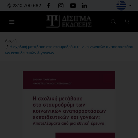
2310 700 682
h
Η σχολική μετάβαση στο σταυροδρόμι των κοινωνικών αναπαραστάσε
o
ων εκπαιδευτικών & γονέων
m
e