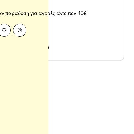
άν παράδοση για αγορές άνω των 40€
κές Επιστήμες
,
Νομικά
υ
λληνικά
7x24 cm
σπρόμαυρο
010