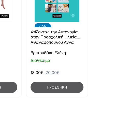
-10%
Χτίζοντας την Αυτονομία
στην Προσχολική Ηλικία
(2η έκδοση)
Αθανασοπούλου Άννα
,
Βρετουδάκη Ελένη
Διαθέσιμο
18,00€
20,00€
Η
ΠΡΟΣΘΉΚΗ