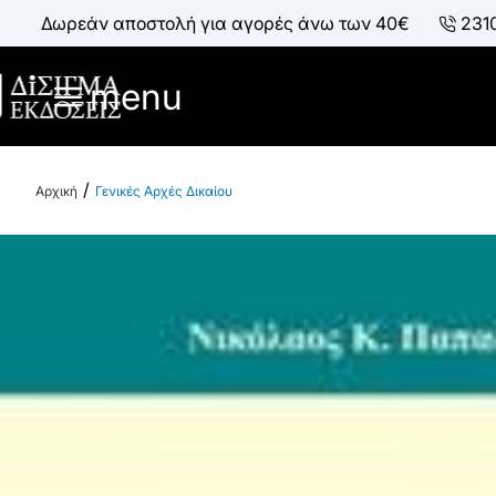
Δωρεάν αποστολή για αγορές άνω των 40€
231
menu
Γενικές Αρχές Δικαίου
h
o
m
e