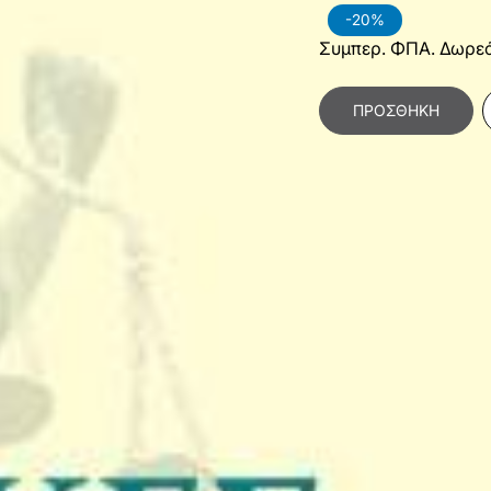
-20%
Συμπερ. ΦΠΑ. Δωρε
ΠΡΟΣΘΉΚΗ
Κατηγορίες:
Κοινωνι
Χαρακτηριστικά Βιβλίο
Γλώσσα
Ε
Διαστάσεις
1
Εσωτερικό Βιβλίου
Α
Έτος Έκδοσης
2