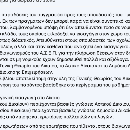
ς παραδόσεις του συγγραφέα προς τους σπουδαστές του Τμή
 Εκ των πραγμάτων δεν μπορεί παρά να είναι συνοπτικό και 
 του, λαμβανομένου υπόψη ότι δεν απευθύνεται τόσο σε νομ
κλάδο, τους οποίους φιλοδοξεί να εισαγάγει στον χώρο του 
ίστως διδακτικός. Απευθύνεται στους σπουδαστές των σχολών
λών, αλλά και στον καθένα που αναζητεί ένα εισαγωγικό εγ
διαγωνισμούς του Α.Σ.Ε.Π. για την πλήρωση θέσεων στον δ
νται σε μη νομικούς έχουν δημοσιευθεί πολλά και αξιόλογα.
Γενική Θεωρία του Δικαίου, το Αστικό Δίκαιο και το Δημόσι
Διοίκησης Επιχειρήσεων.
ιβλίου αποτελεί τομή στην ύλη της Γενικής Θεωρίας του Δικα
όνηση του παρόντος βασίσθηκε στο περίγραμμα του μαθήματ
 γενική εισαγωγή στο Δίκαιο.
κού Δικαίου») περιέχονται βασικές γνώσεις Αστικού Δικαίου,
σίου Δικαίου») περιέχονται βασικές γνώσεις Δημοσίου Δικαί
ικής απάντησης και ερωτήσεις πολλαπλών επιλογών .
 ερωτήσεων από τις ερωτήσεις που τίθενται στους διαγωνισ