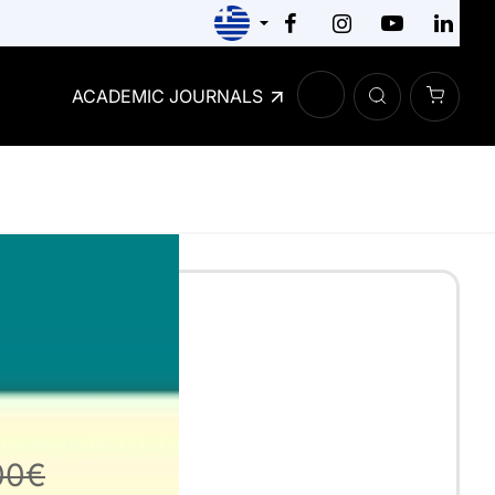
ACADEMIC JOURNALS
χές Δικαίου
ΙΚΌΛΑΟΣ
00€