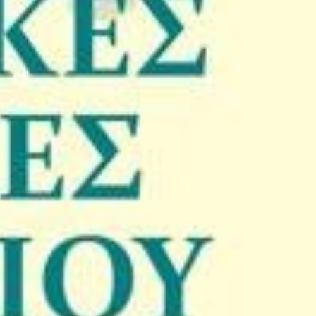
Κωδικός Ευδόξου
7
Σελίδες
3
ISBN
9
Βάρος
0