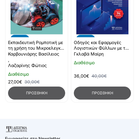
-10%
-10%
Εκπαιδευτική Ρομποτική με
Οδηγός και Εφαρμογές
τη χρήση του Μικροελεγκτή
Λογιστικών Φύλλων με το
BBC Micro:bit
MS Excel
Καρβουνιάρης Βασίλειος
Γκλαβά Μαίρη
,
Διαθέσιμο
Λαζαρίνης Φώτιος
Διαθέσιμο
36,00€
40,00€
27,00€
30,00€
ΠΡΟΣΘΉΚΗ
ΠΡΟΣΘΉΚΗ
Εγγραφείτε στο Newsletter