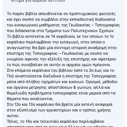
Αίτημα για δωρεάν αντίτυπο
Το παρόν βιβλίο απευθύνεται σε προπτυχιακούς φοιτητές
και έχει σκοπό να συμβάλει στην εκπαιδευτική διαδικασία
του εισαγωγικού μαθήματος της Γεωδαισίας – Τοπογραφίας
που διδάσκεται στα Τμήματα των Πολυτεχνικών Σχολών.
Το βιβλίο εκτείνεται σε 14 κεφάλαια, εκ τον οποίων το 1ο
κεφάλαιο περιλαμβάνει την εισαγωγή, στην οποία ο
αναγνώστης θα βρει μία σύντομη ιστορική αναδρομή στην
επιστήμη της Τοπογραφίας – Γεωδαισίας με σκοπό να
γνωρίσει αφενός την εξέλιξη της επιστήμης και αφετέρου
το πώς συνέβαλαν σε αυτήν οι αρχαίοι υμών πρόγονοι.
Στα επόμενα κεφάλαια του βιβλίου (από το 2ο έως και το
11ο) αναπτύσσεται διεξοδικά η επιστήμη της Τοπογραφίας
μέσα από πλήθος σχημάτων και εικόνων. Ορισμοί, μέθοδοι
και όργανα μέτρησης αποστάσεων & γωνιών, αλλά και
θεμελιώδη προβλήματα τοπογραφίας είναι μερικά από τα
θέματα που αναλύονται.
Στο 12ο και 13ο κεφάλαιο θα βρείτε μία εκτενή αναφορά
στον εξοπλισμό των εργαστηρίων και ο τρόπος χρήσης
αυτού.
Τέλος, το 14ο και τελευταίο κεφάλαιο περιλαμβάνει
αποσπάσματα από τη σύγχρονη Ελληνική νομοθεσία και