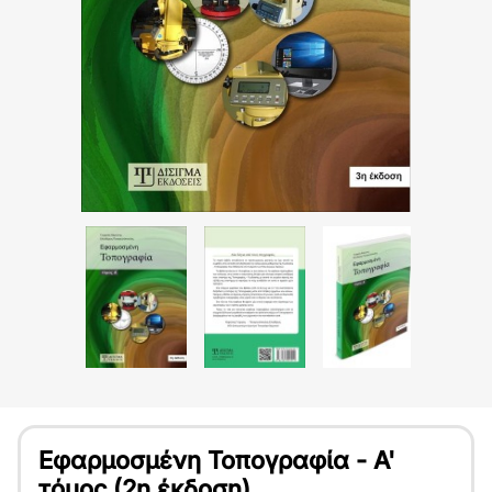
Εφαρμοσμένη Τοπογραφία - Α'
τόμος (2η έκδοση)