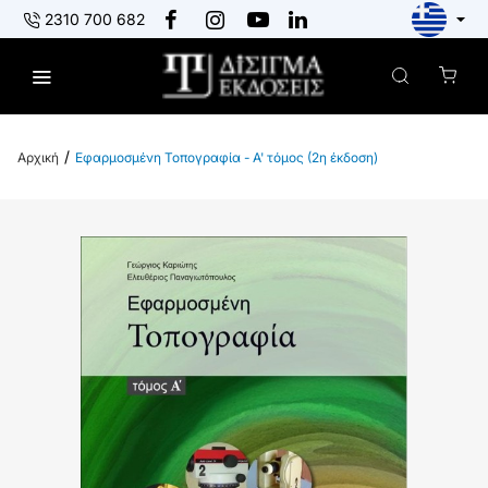
2310 700 682
Εφαρμοσμένη Τοπογραφία - Α' τόμος (2η έκδοση)
h
o
m
e